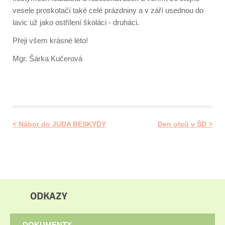
vesele proskotačí také celé prázdniny a v září usednou do
lavic už jako ostřílení školáci - druháci.
Přeji všem krásné léto!
Mgr. Šárka Kučerová
< Nábor do JUDA BESKYDY
Den otců v ŠD >
ODKAZY
DOKUMENTY