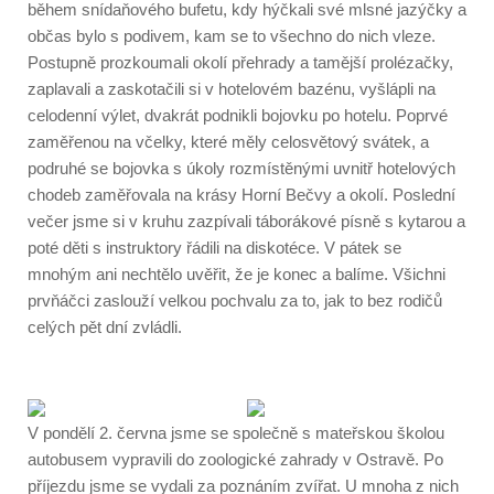
během snídaňového bufetu, kdy hýčkali své mlsné jazýčky a
občas bylo s podivem, kam se to všechno do nich vleze.
Postupně prozkoumali okolí přehrady a tamější prolézačky,
zaplavali a zaskotačili si v hotelovém bazénu, vyšlápli na
celodenní výlet, dvakrát podnikli bojovku po hotelu. Poprvé
zaměřenou na včelky, které měly celosvětový svátek, a
podruhé se bojovka s úkoly rozmístěnými uvnitř hotelových
chodeb zaměřovala na krásy Horní Bečvy a okolí. Poslední
večer jsme si v kruhu zazpívali táborákové písně s kytarou a
poté děti s instruktory řádili na diskotéce. V pátek se
mnohým ani nechtělo uvěřit, že je konec a balíme. Všichni
prvňáčci zaslouží velkou pochvalu za to, jak to bez rodičů
celých pět dní zvládli.
V pondělí 2. června jsme se společně s mateřskou školou
autobusem vypravili do zoologické zahrady v Ostravě. Po
příjezdu jsme se vydali za poznáním zvířat. U mnoha z nich