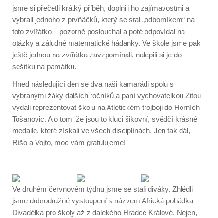
jsme si přečetli krátký příběh, doplnili ho zajímavostmi a
vybrali jednoho z prvňáčků, který se stal „odborníkem“ na
toto zvířátko – pozorně poslouchal a poté odpovídal na
otázky a záludné matematické hádanky. Ve škole jsme pak
ještě jednou na zvířátka zavzpomínali, nalepili si je do
sešitku na památku.
Hned následující den se dva naši kamarádi spolu s
vybranými žáky dalších ročníků a paní vychovatelkou Zitou
vydali reprezentovat školu na Atletickém trojboji do Horních
Tošanovic. A o tom, že jsou to kluci šikovní, svědčí krásné
medaile, které získali ve všech disciplínách. Jen tak dál,
Ríšo a Vojto, moc vám gratulujeme!
Ve druhém červnovém týdnu jsme se stali diváky. Zhlédli
jsme dobrodružné vystoupení s názvem Africká pohádka
Divadélka pro školy až z dalekého Hradce Králové. Nejen,