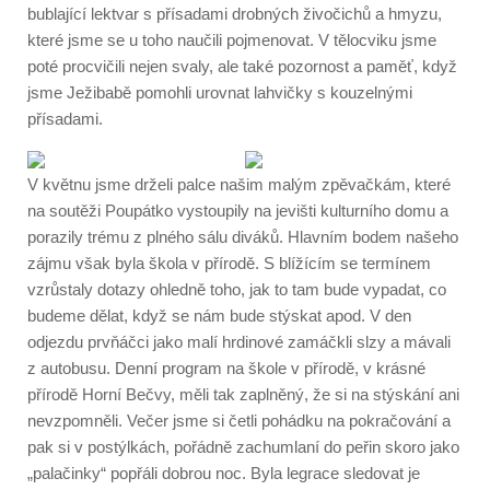
bublající lektvar s přísadami drobných živočichů a hmyzu,
které jsme se u toho naučili pojmenovat. V tělocviku jsme
poté procvičili nejen svaly, ale také pozornost a paměť, když
jsme Ježibabě pomohli urovnat lahvičky s kouzelnými
přísadami.
V květnu jsme drželi palce našim malým zpěvačkám, které
na soutěži Poupátko vystoupily na jevišti kulturního domu a
porazily trému z plného sálu diváků. Hlavním bodem našeho
zájmu však byla škola v přírodě. S blížícím se termínem
vzrůstaly dotazy ohledně toho, jak to tam bude vypadat, co
budeme dělat, když se nám bude stýskat apod. V den
odjezdu prvňáčci jako malí hrdinové zamáčkli slzy a mávali
z autobusu. Denní program na škole v přírodě, v krásné
přírodě Horní Bečvy, měli tak zaplněný, že si na stýskání ani
nevzpomněli. Večer jsme si četli pohádku na pokračování a
pak si v postýlkách, pořádně zachumlaní do peřin skoro jako
„palačinky“ popřáli dobrou noc. Byla legrace sledovat je