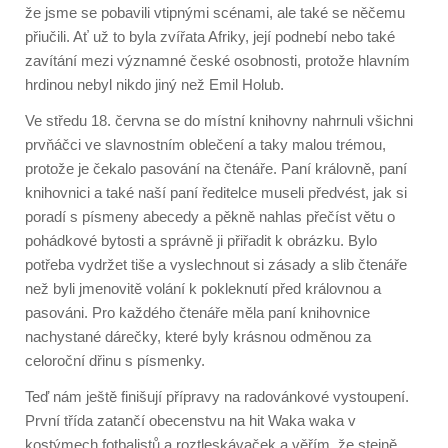
že jsme se pobavili vtipnými scénami, ale také se něčemu
přiučili. Ať už to byla zvířata Afriky, její podnebí nebo také
zavítání mezi významné české osobnosti, protože hlavním
hrdinou nebyl nikdo jiný než Emil Holub.
Ve středu 18. června se do místní knihovny nahrnuli všichni
prvňáčci ve slavnostním oblečení a taky malou trémou,
protože je čekalo pasování na čtenáře. Paní královně, paní
knihovnici a také naší paní ředitelce museli předvést, jak si
poradí s písmeny abecedy a pěkně nahlas přečíst větu o
pohádkové bytosti a správně ji přiřadit k obrázku. Bylo
potřeba vydržet tiše a vyslechnout si zásady a slib čtenáře
než byli jmenovitě volání k pokleknutí před královnou a
pasováni. Pro každého čtenáře měla paní knihovnice
nachystané dárečky, které byly krásnou odměnou za
celoroční dřinu s písmenky.
Teď nám ještě finišují přípravy na radovánkové vystoupení.
První třída zatančí obecenstvu na hit Waka waka v
kostýmech fotbalistů a roztleskávaček a věřím, že stejně