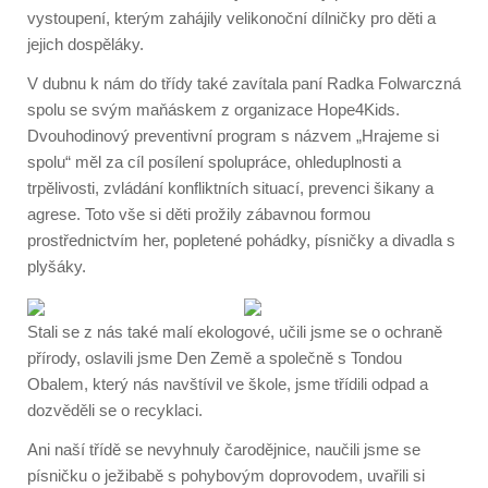
vystoupení, kterým zahájily velikonoční dílničky pro děti a
jejich dospěláky.
V dubnu k nám do třídy také zavítala paní Radka Folwarczná
spolu se svým maňáskem z organizace Hope4Kids.
Dvouhodinový preventivní program s názvem „Hrajeme si
spolu“ měl za cíl posílení spolupráce, ohleduplnosti a
trpělivosti, zvládání konfliktních situací, prevenci šikany a
agrese. Toto vše si děti prožily zábavnou formou
prostřednictvím her, popletené pohádky, písničky a divadla s
plyšáky.
Stali se z nás také malí ekologové, učili jsme se o ochraně
přírody, oslavili jsme Den Země a společně s Tondou
Obalem, který nás navštívil ve škole, jsme třídili odpad a
dozvěděli se o recyklaci.
Ani naší třídě se nevyhnuly čarodějnice, naučili jsme se
písničku o ježibabě s pohybovým doprovodem, uvařili si