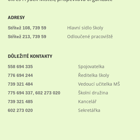
ADRESY
Hlavní sídlo školy
Střítež 108, 739 59
Odloučené pracoviště
Střítež 213, 739 59
DŮLEŽITÉ KONTAKTY
Spojovatelka
558 694 335
Ředitelka školy
776 694 244
Vedoucí učitelka MŠ
739 321 484
Školní družina
775 694 337, 602 273 020
Kancelář
739 321 485
Sekretářka
602 273 020