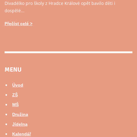
Divadélko pro školy z Hradce Králové opět bavilo děti i
dospělé...
Přečíst celé
MENU
Úvod
ZŠ
MŠ
Družina
Jídelna
Kalendář