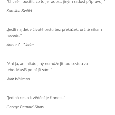
"Chceš-li pocítit, co to je radost, jiným radost připravuj."
Karolína Světlá
„Jestli najdeš v životě cestu bez překážek, určitě nikam
nevede.
“
Arthur C.
Clarke
"Ani já, ani nikdo jiný nemůže jít tou cestou za
tebe.
Musíš po ní jít sám."
Walt Whitman
"Jediná cesta k vědění je činnost."
George Bernard Shaw