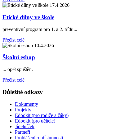
17.4.2026
Etické dílny ve škole
preventivní program pro 1. a 2. třídu...
Přečíst celé
10.4.2026
Školní eshop
... opět spuštěn.
Přečíst celé
Důležité odkazy
Dokumenty
Projekty
Edookit (pro rodiče a žáky)
Edookit (pro učitele)
Jídelníček
Partneři
Prohlášení o přístupnosti