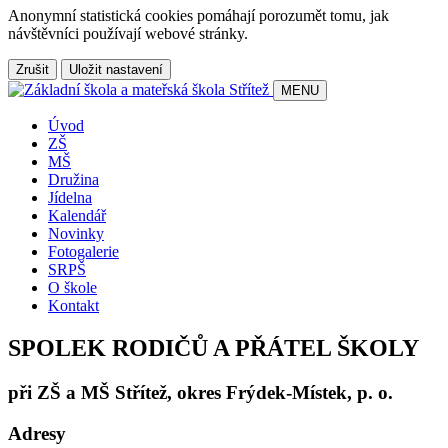
Anonymní statistická cookies pomáhají porozumět tomu, jak
návštěvníci používají webové stránky.
Zrušit
Uložit nastavení
MENU
Úvod
ZŠ
MŠ
Družina
Jídelna
Kalendář
Novinky
Fotogalerie
SRPŠ
O škole
Kontakt
SPOLEK RODIČŮ A PŘÁTEL ŠKOLY
při ZŠ a MŠ Střítež, okres Frýdek-Místek, p. o.
Adresy