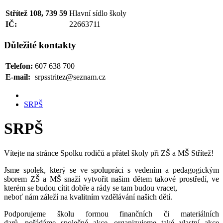
Střítež 108, 739 59
Hlavní sídlo školy
IČ:
22663711
Důležité kontakty
Telefon:
607 638 700
E-mail:
srpsstritez@seznam.cz
SRPŠ
SRPŠ
Vítejte na stránce
Spol
ku rodičů a přátel školy při ZŠ a MŠ Střítež!
Jsme spolek
,
který
se ve spolupráci s vedením a pedagogickým
sborem ZŠ a MŠ
snaží vytvořit našim dětem takové prostředí, ve
kterém se budou cítit d
obře a rády se tam budou vracet,
neboť nám záleží na kvalitním vzdělávání našich dětí.
Podporujeme školu formou finančních či materiálních
darů,
pořádáme společné akce,
organizujeme
také vlastní
akce