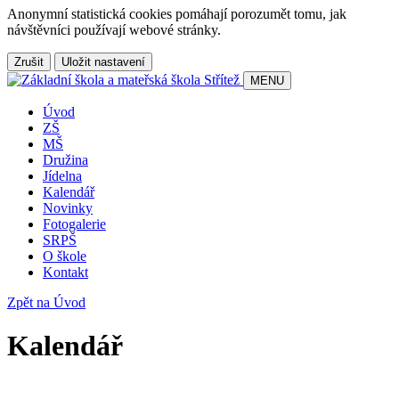
Anonymní statistická cookies pomáhají porozumět tomu, jak
návštěvníci používají webové stránky.
Zrušit
Uložit nastavení
MENU
Úvod
ZŠ
MŠ
Družina
Jídelna
Kalendář
Novinky
Fotogalerie
SRPŠ
O škole
Kontakt
Zpět na Úvod
Kalendář