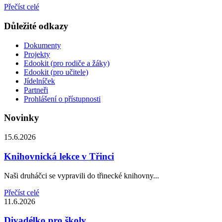
Přečíst celé
Důležité odkazy
Dokumenty
Projekty
Edookit (pro rodiče a žáky)
Edookit (pro učitele)
Jídelníček
Partneři
Prohlášení o přístupnosti
Novinky
15.6.2026
Knihovnická lekce v Třinci
Naši druháčci se vypravili do třinecké knihovny...
Přečíst celé
11.6.2026
Divadélko pro školy