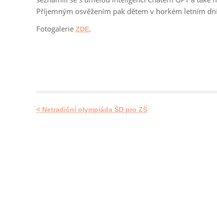
Příjemným osvěžením pak dětem v horkém letním dni 
Fotogalerie
.
ZDE
< Netradiční olympiáda ŠD pro ZŠ