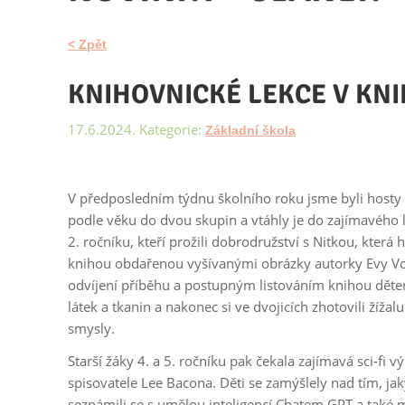
< Zpět
KNIHOVNICKÉ LEKCE V KNIH
17.6.2024. Kategorie:
Základní škola
V předposledním týdnu školního roku jsme byli hosty K
podle věku do dvou skupin a vtáhly je do zajímavého li
2. ročníku, kteří prožili dobrodružství s Nitkou, která 
knihou obdařenou vyšívanými obrázky autorky Evy V
odvíjení příběhu a postupným listováním knihou děte
látek a tkanin a nakonec si ve dvojicích zhotovili žížal
smysly.
Starší žáky 4. a 5. ročníku pak čekala zajímavá sci-fi
spisovatele Lee Bacona. Děti se zamýšlely nad tím, jak
seznámili se s umělou inteligencí Chatem GPT a také m