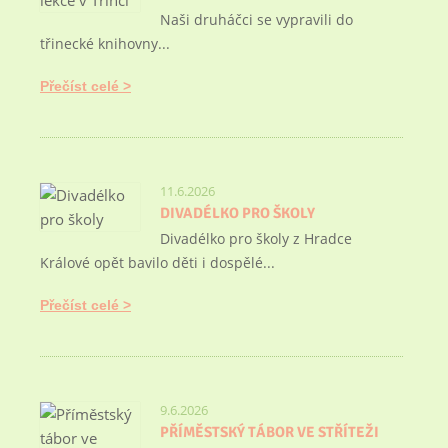
Naši druháčci se vypravili do
třinecké knihovny...
Přečíst celé
11.6.2026
DIVADÉLKO PRO ŠKOLY
Divadélko pro školy z Hradce
Králové opět bavilo děti i dospělé...
Přečíst celé
9.6.2026
PŘÍMĚSTSKÝ TÁBOR VE STŘÍTEŽI