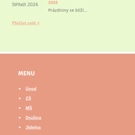
2026
Prázdniny se blíží...
Přečíst celé
MENU
Úvod
ZŠ
MŠ
Družina
Jídelna