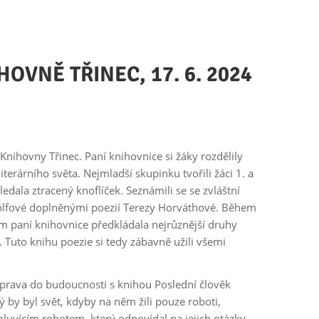
OVNĚ TŘINEC, 17. 6. 2024
nihovny Třinec. Paní knihovnice si žáky rozdělily
terárního světa. Nejmladší skupinku tvořili žáci 1. a
hledala ztracený knoflíček. Seznámili se se zvláštní
olfové doplněnými poezií Terezy Horváthové. Během
m paní knihovnice předkládala nejrůznější druhy
u. Tuto knihu poezie si tedy zábavně užili všemi
 výprava do budoucnosti s knihou Poslední člověk
ý by byl svět, kdyby na něm žili pouze roboti,
luvícím robotem, který odpovídal na jejich otázky.