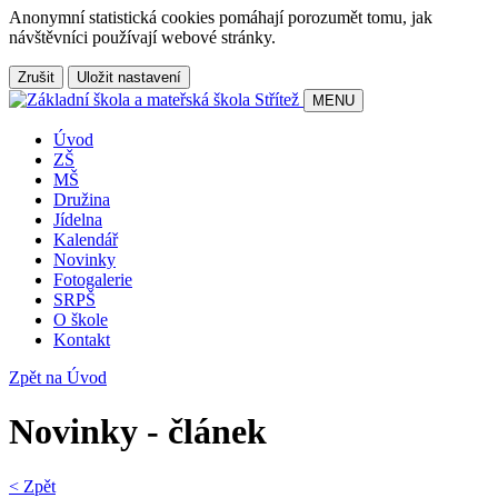
Anonymní statistická cookies pomáhají porozumět tomu, jak
návštěvníci používají webové stránky.
Zrušit
Uložit nastavení
MENU
Úvod
ZŠ
MŠ
Družina
Jídelna
Kalendář
Novinky
Fotogalerie
SRPŠ
O škole
Kontakt
Zpět na Úvod
Novinky - článek
< Zpět