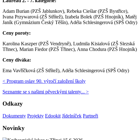
Laureáti 2. - 7. kategorie:
Adam Burian (PZŠ Jablunkov), Rebeka Cieślar (PZŠ Bystřice),
Ivana Przywarová (ZŠ Střítež), Izabela Bolek (PZŠ Hnojník), Matěj
Janík (Gymnázium Český Těšín), Adéla Schlesingerová (SPŠ Odry)
Ceny poroty:
Karolina Kaszper (PZŠ Vendryně), Ludmila Kisialová (ZŠ Slezská
Třinec), Marian Fiedor (PZŠ Třinec), Anna Chodura (PZŠ Hnojník)
Ceny diváka:
Ema Vavříčková (ZŠ Střítež), Adéla Schlesingerová (SPŠ Odry)
< Program oslav 90. výročí založení školy
Seznamte se s našimi pěveckými talenty... >
Odkazy
Dokumenty
Projekty
Edookit
Jídelníček
Partneři
Novinky