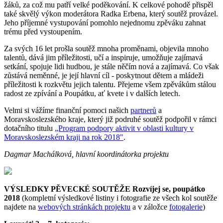
žáků, za což mu patří velké poděkování. K celkové pohodě přispěl
také skvělý výkon moderátora Radka Erbena, který soutěž provázel.
Jeho příjemné vystupování pomohlo nejednomu zpěváku zahnat
trému před vystoupením.
Za svých 16 let prošla soutěž mnoha proměnami, objevila mnoho
talentů, dává jim příležitosti, učí a inspiruje, umožňuje zajímavá
setkání, spojuje lidi hudbou, je stále něčím nová a zajímavá. Co však
zůstává neměnné, je její hlavní cíl - poskytnout dětem a mládeži
příležitosti k rozkvětu jejich talentu. Přejeme všem zpěvákům stálou
radost ze zpívání a Poupátku, ať kvete i v dalších letech.
Velmi si vážíme finanční pomoci našich
partnerů
a
Moravskoslezského kraje, který již podruhé soutěž podpořil v rámci
dotačního titulu
„Program podpory aktivit v oblasti kultury v
Moravskoslezském kraji na rok 2018"
.
Dagmar Machálková, hlavní koordinátorka projektu
VÝSLEDKY PĚVECKÉ SOUTĚŽE Rozvíjej se, poupátko
2018
(kompletní výsledkové listiny i fotografie ze všech kol soutěže
najdete na
webových stránkách projektu
a v záložce
fotogalerie
)