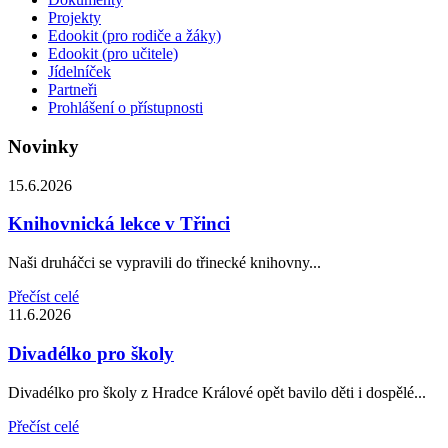
Projekty
Edookit (pro rodiče a žáky)
Edookit (pro učitele)
Jídelníček
Partneři
Prohlášení o přístupnosti
Novinky
15.6.2026
Knihovnická lekce v Třinci
Naši druháčci se vypravili do třinecké knihovny...
Přečíst celé
11.6.2026
Divadélko pro školy
Divadélko pro školy z Hradce Králové opět bavilo děti i dospělé...
Přečíst celé