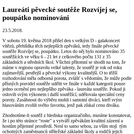
Laureáti pěvecké soutěže Rozvíjej se,
poupátko nominováni
23.5.2018.
V sobotu 19. května 2018 přišel den s velkým D - galakoncert
vítězů, přehlídka těch nejlepších zpěváků, tedy finále pěvecké
soutěže Rozvíjej se, poupátko. Letos do něj bylo nominováno 35
soutěžících ve věku 6 - 21 let z celkového počtu 131 z 35
základních a středních škol. Všichni přítomní se shodli na tom, že
máme v regionu opravdu velké talenty, že soutěž je rok od roku
zajímavější, pestřejší a pěvecké výkony kvalitnější. O to těžší
rozhodování měla odborná porota, zvlášť s vědomím, že může podle
přísných pravidel soutěže udělit ve finále v každé kategorii pouze
jedno ocenění pro nejlepšího zpěváka - laureáta soutěže. Pokud ji
oslovili svým výkonem i další soutěžící, udělovala speciální ceny
poroty. Zasáhnout do výběru mohli i samotní diváci, kteří svým
hlasováním zvolili svého favorita, jenž pak získal cenu diváka.
Zhodnotíme-li soutěž z hlediska organizačního, musíme konstatovat,
že i po této stránce “roste” a vytváří zpěvákům kvalitní zázemí a
hostům příjemné prostředí. Není to samo sebou, za vším stojí tým
ochotných zaměstnanců střítežské základní školy a rodičů jejich