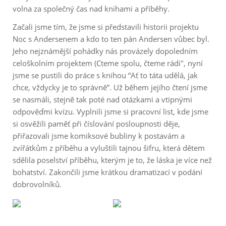
volna za společný čas nad knihami a příběhy.
Začali jsme tím, že jsme si představili historii projektu
Noc s Andersenem a kdo to ten pán Andersen vůbec byl.
Jeho nejznámější pohádky nás provázely dopoledním
celoškolním projektem (Cteme spolu, čteme rádi", nyní
jsme se pustili do práce s knihou “Ať to táta udělá, jak
chce, vždycky je to správně”. Už během jejího čtení jsme
se nasmáli, stejně tak poté nad otázkami a vtipnými
odpověďmi kvízu. Vyplnili jsme si pracovní list, kde jsme
si osvěžili paměť při číslování posloupnosti děje,
přiřazovali jsme komiksové bubliny k postavám a
zvířátkům z příběhu a vyluštili tajnou šifru, která dětem
sdělila poselství příběhu, kterým je to, že láska je více než
bohatství. Zakončili jsme krátkou dramatizací v podání
dobrovolníků.