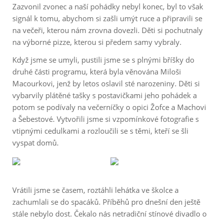
Zazvonil zvonec a naší pohádky nebyl konec, byl to však
signál k tomu, abychom si zašli umýt ruce a připravili se
na večeři, kterou nám zrovna dovezli. Děti si pochutnaly
na výborné pizze, kterou si předem samy vybraly.
Když jsme se umyli, pustili jsme se s plnými bříšky do
druhé části programu, která byla věnována Miloši
Macourkovi, jenž by letos oslavil sté narozeniny. Děti si
vybarvily plátěné tašky s postavičkami jeho pohádek a
potom se podívaly na večerníčky o opici Žofce a Machovi
a Šebestové. Vytvořili jsme si vzpomínkové fotografie s
vtipnými cedulkami a rozloučili se s těmi, kteří se šli
vyspat domů.
Vrátili jsme se časem, roztáhli lehátka ve školce a
zachumlali se do spacáků. Příběhů pro dnešní den ještě
stále nebylo dost. Čekalo nás netradiční stínové divadlo o