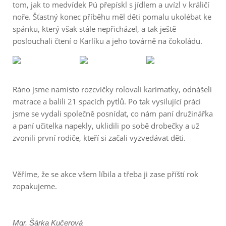
tom, jak to medvídek Pú přepískl s jídlem a uvízl v králičí
noře. Šťastný konec příběhu měl děti pomalu ukolébat ke
spánku, který však stále nepřicházel, a tak ještě
poslouchali čtení o Karlíku a jeho továrně na čokoládu.
Ráno jsme namísto rozcvičky rolovali karimatky, odnášeli
matrace a balili 21 spacích pytlů. Po tak vysilující práci
jsme se vydali společně posnídat, co nám paní družinářka
a paní učitelka napekly, uklidili po sobě drobečky a už
zvonili první rodiče, kteří si začali vyzvedávat děti.
Věříme, že se akce všem líbila a třeba ji zase příští rok
zopakujeme.
Mgr. Šárka Kučerová