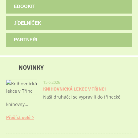
EDOOKIT
JÍDELNÍČEK
PARTNEŘI
NOVINKY
15.6.2026
KNIHOVNICKÁ LEKCE V TŘINCI
Naši druháčci se vypravili do třinecké
knihovny...
Přečíst celé