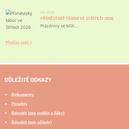
9.6.2026
PŘÍMĚSTSKÝ TÁBOR VE STŘÍTEŽI 2026
Prázdniny se blíží...
Přečíst celé
DŮLEŽITÉ ODKAZY
Dokumenty
Projekty
Edookit (pro rodiče a žáky)
Edookit (pro učitele)