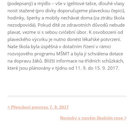
(podepsaný) a mýdlo – vše v igelitové tašce, dlouhé vlasy
nosit stažené (pro dívky doporučujeme plaveckou čepici),
hodinky, šperky a mobily nechávat doma (za ztrátu škola
nezodpovídá). Pokud dítě ze zdravotních důvodů nebude
plavat, vezme si s sebou cvičební úbor. K osvobození od
plaveckého výcviku je nutno donést lékařské potvrzení.
Naše škola byla úspěšná v dotačním řízení v rámci
rozvojového programu MŠMT a byla jí schválena dotace
na dopravu žáků. Bližší informace na třídních schůzkách,
které jsou plánovány v týdnu od 11. 9. do 15. 9. 2017.
< Přerušení provozu 7. 9. 2017
Novinky v novém školním roce >