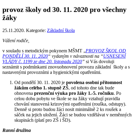
provoz školy od 30. 11. 2020 pro všechny
žáky
25.11.2020. Kategorie:
Základní škola
Vážení rodiče,
v souladu s metodickým pokynem MŠMT „
PROVOZ ŠKOL OD
PONDĚLÍ 30. 11. 2020
“ vydaným v návaznosti na “
USNESENÍ
VLÁDY č. 1199 ze dne 20. listopadu 2020
”
si Vás dovoluji
seznámit s podmínkami znovuobnovení provozu základní školy a s
nastavenými provozními a hygienickými opatřeními.
Od pondělí 30. 11. 2020 je
povolena osobní přítomnost
žákům celého 1. stupně ZŠ
, od tohoto dne tak bude
obnovena
prezenční výuka pro žáky 1.-5. ročníku
. Po
celou dobu pobytu ve škole se na žáky vztahují pravidla
chování stanovená krizovými opatřeními (rouška, odstupy).
Denně si proto budou žáci nosit minimálně 2 ks roušek a
sáček na jejich uložení. Žáci se budou vzdělávat v neměnných
skupinách (platí pro ZŠ i ŠD).
Ranní družina