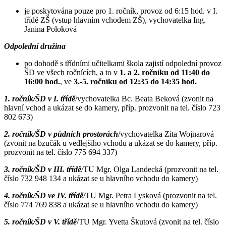
je poskytována pouze pro 1. ročník, provoz od 6:15 hod. v I.
třídě ZŠ (vstup hlavním vchodem ZŠ), vychovatelka Ing.
Janina Poloková
Odpolední družina
po dohodě s třídními učitelkami škola zajistí odpolední provoz
ŠD ve všech ročnících, a to v
1. a 2. ročníku od 11:40 do
16:00 hod.
, ve
3.-5. ročníku od 12:35 do 14:35 hod.
1. ročník/ŠD v I. třídě
/vychovatelka Bc. Beata Beková (zvonit na
hlavní vchod a ukázat se do kamery, příp. prozvonit na tel. číslo 723
802 673)
2. ročník/ŠD v půdních prostorách
/vychovatelka Zita Wojnarová
(zvonit na bzučák u vedlejšího vchodu a ukázat se do kamery, příp.
prozvonit na tel. číslo 775 694 337)
3. ročník/ŠD v III. třídě
/TU Mgr. Olga Landecká (prozvonit na tel.
číslo 732 948 134 a ukázat se u hlavního vchodu do kamery)
4. ročník/ŠD ve IV. třídě
/TU Mgr. Petra Lysková (prozvonit na tel.
číslo 774 769 838 a ukázat se u hlavního vchodu do kamery)
5. ročník/ŠD v V. třídě
/TU Mgr. Yvetta Škutová (zvonit na tel. číslo