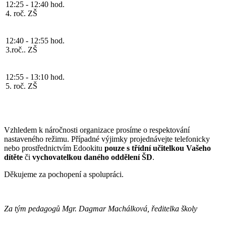
12:25 - 12:40 hod.
4. roč. ZŠ
12:40 - 12:55 hod.
3.roč.. ZŠ
12:55 - 13:10 hod.
5. roč. ZŠ
Vzhledem k náročnosti organizace prosíme o respektování
nastaveného režimu. Případné výjimky projednávejte telefonicky
nebo prostřednictvím Edookitu
pouze s třídní učitelkou Vašeho
dítěte
či
vychovatelkou daného oddělení ŠD
.
Děkujeme za pochopení a spolupráci.
Za tým pedagogů Mgr. Dagmar Machálková, ředitelka školy