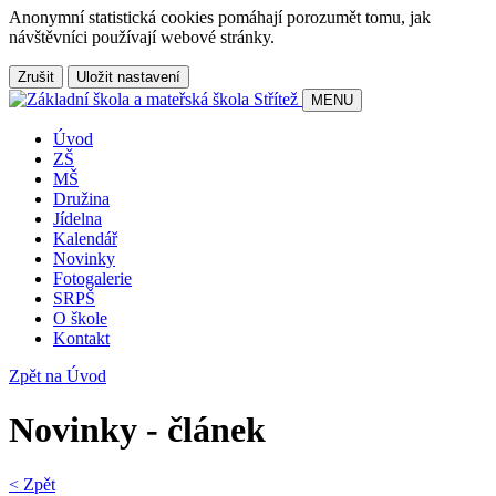
Anonymní statistická cookies pomáhají porozumět tomu, jak
návštěvníci používají webové stránky.
Zrušit
Uložit nastavení
MENU
Úvod
ZŠ
MŠ
Družina
Jídelna
Kalendář
Novinky
Fotogalerie
SRPŠ
O škole
Kontakt
Zpět na Úvod
Novinky - článek
< Zpět