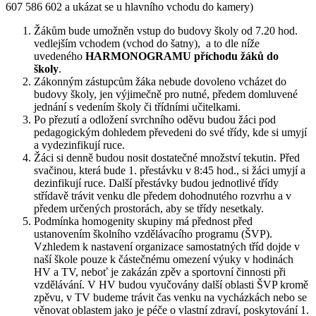
607 586 602 a ukázat se u hlavního vchodu do kamery)
Žákům bude umožněn vstup do budovy školy od 7.20 hod.
vedlejším vchodem (vchod do šatny), a to dle níže
uvedeného
HARMONOGRAMU příchodu žáků do
školy
.
Zákonným zástupcům žáka nebude dovoleno vcházet do
budovy školy, jen výjimečně pro nutné, předem domluvené
jednání s vedením školy či třídními učitelkami.
Po přezutí a odložení svrchního oděvu budou žáci pod
pedagogickým dohledem převedeni do své třídy, kde si umyjí
a vydezinfikují ruce.
Žáci si denně budou nosit dostatečné množství tekutin. Před
svačinou, která bude 1. přestávku v 8:45 hod., si žáci umyjí a
dezinfikují ruce. Další přestávky budou jednotlivé třídy
střídavě trávit venku dle předem dohodnutého rozvrhu a v
předem určených prostorách, aby se třídy nesetkaly.
Podmínka homogenity skupiny má přednost před
ustanovením školního vzdělávacího programu (ŠVP).
Vzhledem k nastavení organizace samostatných tříd dojde v
naší škole pouze k částečnému omezení výuky v hodinách
HV a TV, neboť je zakázán zpěv a sportovní činnosti při
vzdělávání. V HV budou vyučovány další oblasti ŠVP kromě
zpěvu, v TV budeme trávit čas venku na vycházkách nebo se
věnovat oblastem jako je péče o vlastní zdraví, poskytování 1.