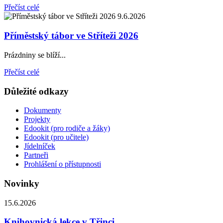
Přečíst celé
9.6.2026
Příměstský tábor ve Stříteži 2026
Prázdniny se blíží...
Přečíst celé
Důležité odkazy
Dokumenty
Projekty
Edookit (pro rodiče a žáky)
Edookit (pro učitele)
Jídelníček
Partneři
Prohlášení o přístupnosti
Novinky
15.6.2026
Knihovnická lekce v Třinci