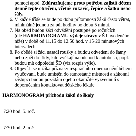
pomoci apod.
Zdůrazňujeme proto potřebu zajistit dětem
denně teplé oblečení, včetně rukavic, čepice a šátku nebo
šály.
V každé třídě se bude po dobu přítomnosti žáků často větrat,
minimálně jednou za půl hodiny po dobu 5 minut.
Na oběd budou žáci odváděni postupně po ročnících
(dle
HARMONOGRAMU výdeje stravy v ŠJ
uvedeného
níže) v době od 11.15 do 12.50 hod. v 15-20 minutových
intervalech.
Po obědě si žáci nasadí roušky a budou odvedeni do šatny
nebo zpět do třídy, kde vyčkají na odchod k autobusu, popř.
budou mít odpolední ŠD (viz rozpis výše).
Objeví-li se u žáka příznaky respiračního onemocnění během
vyučování, bude umístěn do samostatné místnosti a zákonní
zástupci budou požádáni o jeho okamžité vyzvednutí s
doporučením kontaktovat dětského lékaře.
HARMONOGRAM příchodu žáků do školy
7:20 hod.
5. roč.
7:30 hod.
2. roč.