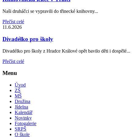
Naši druháčci se vypravili do třinecké knihovny...
Přečíst celé
11.6.2026
Divadélko pro školy
Divadélko pro školy z Hradce Králové opět bavilo děti i dospělé...
Přečíst celé
Menu
Úvod
ZŠ
MŠ
Družina
Jídelna
Kalendář
Novinky
Fotogalerie
SRPŠ
O škole