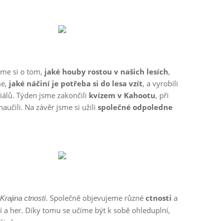
jsme si o tom,
jaké houby rostou v našich lesích
,
me,
jaké náčiní je potřeba si do lesa vzít
, a vyrobili
iálů. Týden jsme zakončili
kvízem v Kahootu
, při
aučili. Na závěr jsme si užili
společné odpoledne
. Společně objevujeme různé
ctnosti
a
Krajina ctností
í a her. Díky tomu se učíme být k sobě ohleduplní,