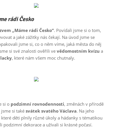
e rádi Česko
názvem „Máme rádi Česko“
. Povídali jsme si o tom,
ovat a jaké zážitky nás čekají. Na úvod jsme se
pakovali jsme si, co o něm víme, jaká města do něj
sme si své znalosti ověřili ve
vědomostním kvízu
a
lacky
, které nám všem moc chutnaly.
e si o
podzimní rovnodennosti
, změnách v přírodě
 jsme si také
svátek svatého Václava
. Na jeho
i které děti plnily různé úkoly a hádanky s tématikou
li podzimní dekorace a užívali si krásné počasí.