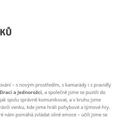
AKŮ
vání – s novým prostředím, s kamarády i s pravidly
Draci a Jednorožci
, a společně jsme se pustili do
, jak spolu správně komunikovat, a v kruhu jsme
trávili venku, kde jsme hráli pohybové a týmové hry.
eré nám pomáhá zvládat silné emoce – učili jsme se