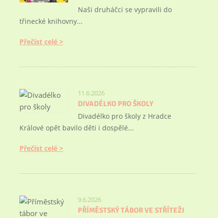
Naši druháčci se vypravili do
třinecké knihovny...
Přečíst celé
11.6.2026
DIVADÉLKO PRO ŠKOLY
Divadélko pro školy z Hradce
Králové opět bavilo děti i dospělé...
Přečíst celé
9.6.2026
PŘÍMĚSTSKÝ TÁBOR VE STŘÍTEŽI