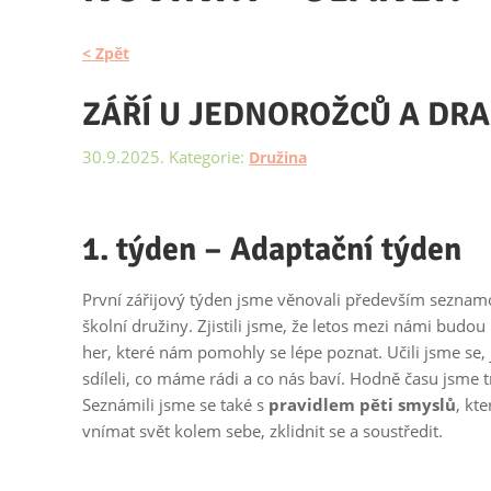
< Zpět
ZÁŘÍ U JEDNOROŽCŮ A DR
30.9.2025. Kategorie:
Družina
1. týden – Adaptační týden
První zářijový týden jsme věnovali především seznamo
školní družiny. Zjistili jsme, že letos mezi námi budou
her, které nám pomohly se lépe poznat. Učili jsme se
sdíleli, co máme rádi a co nás baví. Hodně času jsme 
Seznámili jsme se také s
pravidlem pěti smyslů
, kt
vnímat svět kolem sebe, zklidnit se a soustředit.