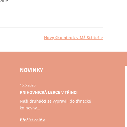
žině.
Nový školní rok v MŠ Střítež >
NOVINKY
15.6.2026
KNIHOVNICKÁ LEKCE V TŘINCI
Naši druháčci se vypravili do třinecké
knihovny...
Přečíst celé