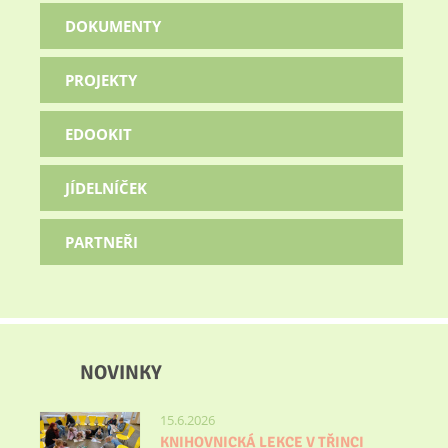
DOKUMENTY
PROJEKTY
EDOOKIT
JÍDELNÍČEK
PARTNEŘI
NOVINKY
15.6.2026
KNIHOVNICKÁ LEKCE V TŘINCI