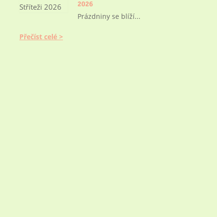
2026
Prázdniny se blíží...
Přečíst celé