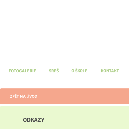
FOTOGALERIE
SRPŠ
O ŠKOLE
KONTAKT
ZPĚT NA ÚVOD
ODKAZY