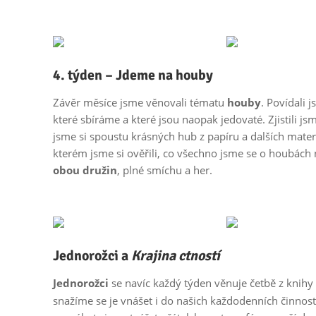
4. týden – Jdeme na houby
Závěr měsíce jsme věnovali tématu
houby
. Povídali 
které sbíráme a které jsou naopak jedovaté. Zjistili js
jsme si spoustu krásných hub z papíru a dalších mater
kterém jsme si ověřili, co všechno jsme se o houbách n
obou družin
, plné smíchu a her.
Jednorožci a
Krajina ctností
Jednorožci
se navíc každý týden věnuje četbě z knihy
snažíme se je vnášet i do našich každodenních činnost