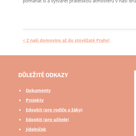
pomáhat si a vytvářet přátelskou atmosféru v naší dru
< Z naší domoviny až do stověžaté Prahy!
DŮLEŽITÉ ODKAZY
Dokumenty
Projekty
Edookit (pro rodiče a žáky)
Edookit (pro učitele)
Jídelníček