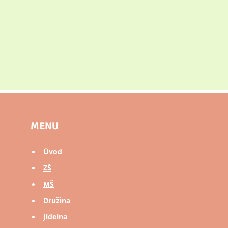
MENU
Úvod
ZŠ
MŠ
Družina
Jídelna