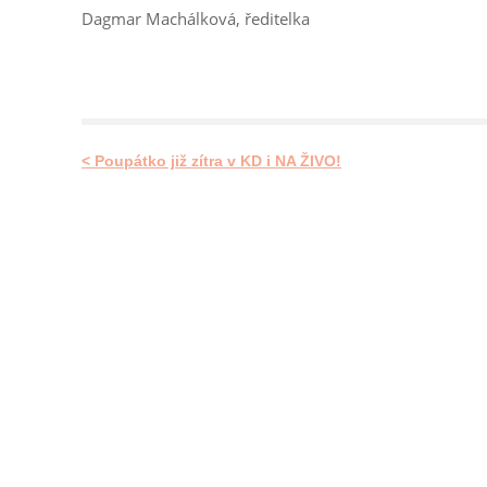
Dagmar Machálková, ředitelka
< Poupátko již zítra v KD i NA ŽIVO!