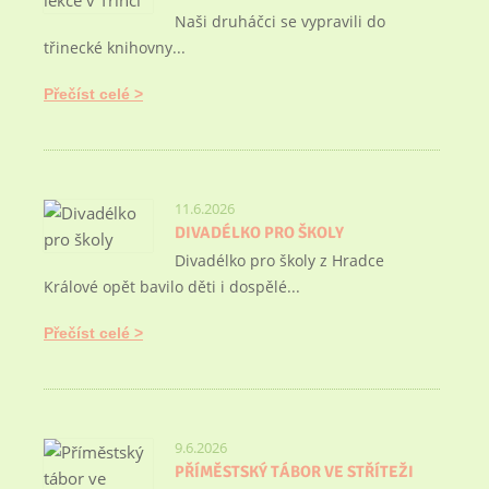
Naši druháčci se vypravili do
třinecké knihovny...
Přečíst celé
11.6.2026
DIVADÉLKO PRO ŠKOLY
Divadélko pro školy z Hradce
Králové opět bavilo děti i dospělé...
Přečíst celé
9.6.2026
PŘÍMĚSTSKÝ TÁBOR VE STŘÍTEŽI