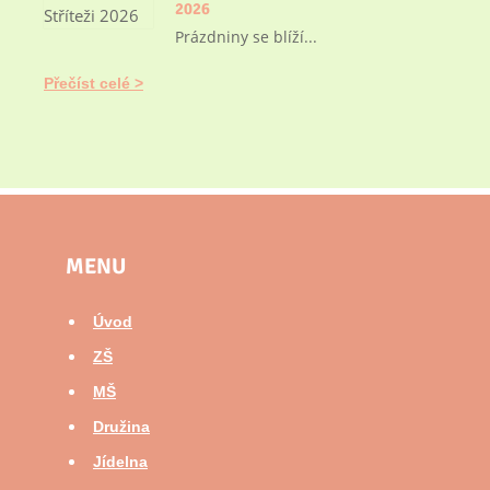
2026
Prázdniny se blíží...
Přečíst celé
MENU
Úvod
ZŠ
MŠ
Družina
Jídelna