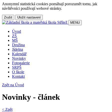
Anonymní statistická cookies pomáhají porozumět tomu, jak
návštěvníci používají webové stránky.
Zrušit
Uložit nastavení
MENU
Úvod
ZŠ
MŠ
Družina
Jídelna
Kalendář
Novinky
Fotogalerie
SRPŠ
O škole
Kontakt
Zpět na Úvod
Novinky - článek
< Zpět