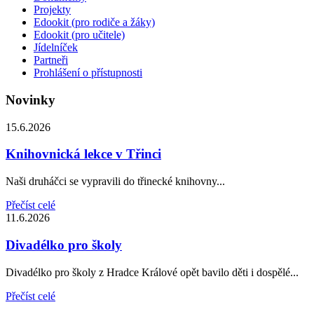
Projekty
Edookit (pro rodiče a žáky)
Edookit (pro učitele)
Jídelníček
Partneři
Prohlášení o přístupnosti
Novinky
15.6.2026
Knihovnická lekce v Třinci
Naši druháčci se vypravili do třinecké knihovny...
Přečíst celé
11.6.2026
Divadélko pro školy
Divadélko pro školy z Hradce Králové opět bavilo děti i dospělé...
Přečíst celé