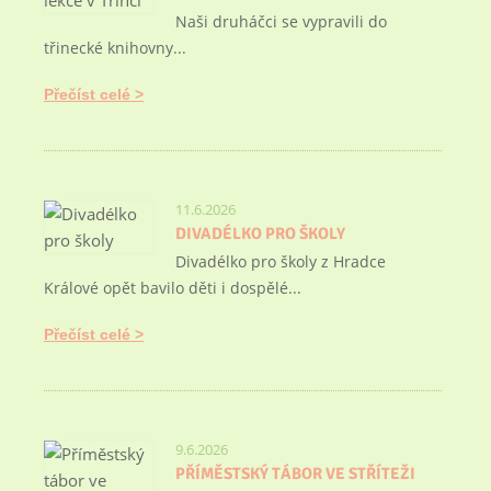
Naši druháčci se vypravili do
třinecké knihovny...
Přečíst celé
11.6.2026
DIVADÉLKO PRO ŠKOLY
Divadélko pro školy z Hradce
Králové opět bavilo děti i dospělé...
Přečíst celé
9.6.2026
PŘÍMĚSTSKÝ TÁBOR VE STŘÍTEŽI