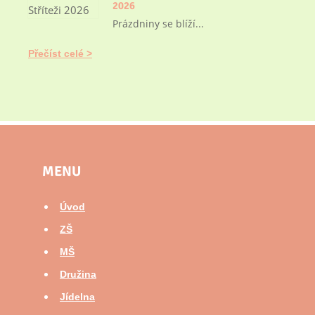
2026
Prázdniny se blíží...
Přečíst celé
MENU
Úvod
ZŠ
MŠ
Družina
Jídelna