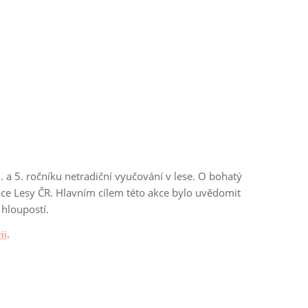
4. a 5. ročníku netradiční vyučování v lese. O bohatý
zace Lesy ČR. Hlavním cílem této akce bylo uvědomit
 hloupostí.
.
ii