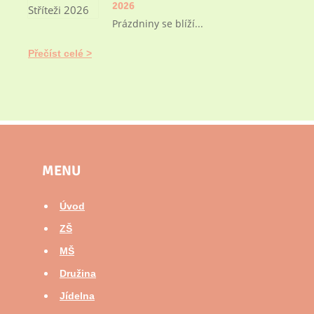
2026
Prázdniny se blíží...
Přečíst celé
MENU
Úvod
ZŠ
MŠ
Družina
Jídelna