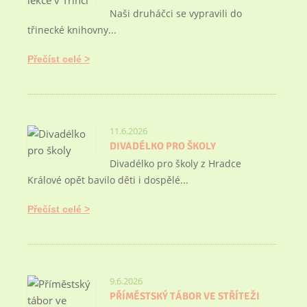
Naši druháčci se vypravili do
třinecké knihovny...
Přečíst celé
11.6.2026
DIVADÉLKO PRO ŠKOLY
Divadélko pro školy z Hradce
Králové opět bavilo děti i dospělé...
Přečíst celé
9.6.2026
PŘÍMĚSTSKÝ TÁBOR VE STŘÍTEŽI