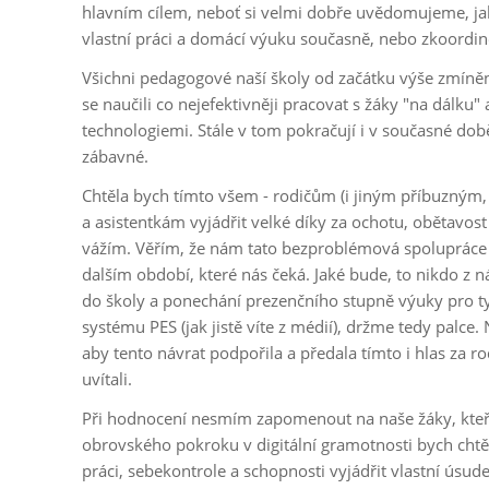
hlavním cílem, neboť si velmi dobře uvědomujeme, jaké
vlastní práci a domácí výuku současně, nebo zkoordin
Všichni pedagogové naší školy od začátku výše zmíně
se naučili co nejefektivněji pracovat s žáky "na dálku" 
technologiemi. Stále v tom pokračují i v současné době
zábavné.
Chtěla bych tímto všem - rodičům (i jiným příbuzným, 
a asistentkám vyjádřit velké díky za ochotu, obětavost
vážím. Věřím, že nám tato bezproblémová spolupráce vy
dalším období, které nás čeká. Jaké bude, to nikdo z n
do školy a ponechání prezenčního stupně výuky pro t
systému PES (jak jistě víte z médií), držme tedy palce.
aby tento návrat podpořila a předala tímto i hlas za rod
uvítali.
Při hodnocení nesmím zapomenout na naše žáky, kteř
obrovského pokroku v digitální gramotnosti bych chtě
práci, sebekontrole a schopnosti vyjádřit vlastní úsude