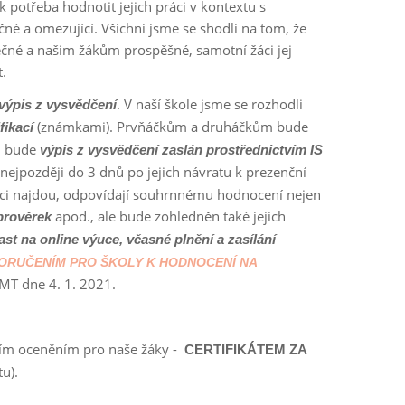
 potřeba hodnotit jejich práci v kontextu s
é a omezující. Všichni jsme se shodli na tom, že
ečné a našim žákům prospěšné, samotní žáci jej
.
. V naší škole jsme se rozhodli
výpis z vysvědčení
(známkami). Prvňáčkům a druháčkům bude
fikací
ku bude
výpis z vysvědčení zaslán prostřednictvím IS
ejpozději do 3 dnů po jejich návratu k prezenční
 žáci najdou, odpovídají souhrnnému hodnocení nejen
apod., ale bude zohledněn také jejich
 prověrek
ast na online výuce, včasné plnění a zasílání
ORUČENÍM PRO ŠKOLY K HODNOCENÍ NA
 dne 4. 1. 2021.
lším oceněním pro naše žáky -
CERTIFIKÁTEM ZA
tu).