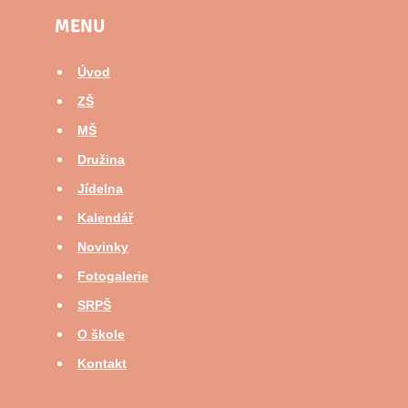
MENU
Úvod
ZŠ
MŠ
Družina
Jídelna
Kalendář
Novinky
Fotogalerie
SRPŠ
O škole
Kontakt