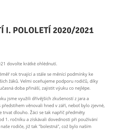
I. POLOLETÍ 2020/2021
021 dovolte krátké ohlédnutí.
téměř rok trvající a stále se měnící podmínky ke
ašich žáků. Velmi oceňujeme podporu rodičů, díky
asná doba přináší, zajistit výuku co nejlépe.
ku jsme využili dřívějších zkušeností z jara a
 předstihem věnovali hned v září, neboť bylo zjevné,
de trvat dlouho. Žáci se tak napříč předměty
 1. ročníku a získávali dovednosti při používání
 naše rodiče, již tak "bolestná", což bylo naším