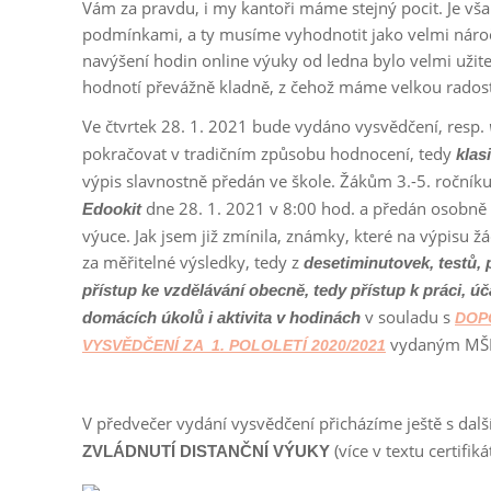
Vám za pravdu, i my kantoři máme stejný pocit. Je však
podmínkami, a ty musíme vyhodnotit jako velmi náročn
navýšení hodin online výuky od ledna bylo velmi užit
hodnotí převážně kladně, z čehož máme velkou radost
Ve čtvrtek 28. 1. 2021 bude vydáno vysvědčení, resp.
pokračovat v tradičním způsobu hodnocení, tedy
klasi
výpis slavnostně předán ve škole. Žákům 3.-5. roční
dne 28. 1. 2021 v 8:00 hod. a předán osobně n
Edookit
výuce. Jak jsem již zmínila, známky, které na výpisu
za měřitelné výsledky, tedy z
desetiminutovek, testů,
přístup ke vzdělávání obecně, tedy přístup k práci, úč
v souladu s
domácích úkolů i aktivita v hodinách
DOP
vydaným MŠMT
VYSVĚDČENÍ ZA 1. POLOLETÍ 2020/2021
V předvečer vydání vysvědčení přicházíme ještě s da
(více v textu certifiká
ZVLÁDNUTÍ DISTANČNÍ VÝUKY