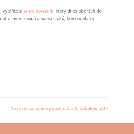
, vyplňte si
který dnes obdrželi do
,
tento dotazník
nat úroveň r
kteří udělali v
odičů a našich žáků,
Nový rok zahájíme pouze s 1. a 2. ročníkem ZŠ >