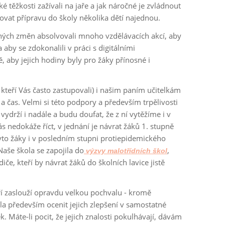
 těžkosti zažívali na jaře a jak náročné je zvládnout
ovat přípravu do školy několika dětí najednou.
ných změn absolvovali mnoho vzdělávacích akcí, aby
a aby se zdokonalili v práci s digitálními
, aby jejich hodiny byly pro žáky přínosné i
kteří Vás často zastupovali) i našim paním učitelkám
 a čas. Velmi si této podpory a především trpělivosti
drží i nadále a budu doufat, že z ní vytěžíme i v
ás nedokáže říct, v jednání je návrat žáků 1. stupně
yto žáky i v posledním stupni protiepidemického
 Naše škola se zapojila do
,
výzvy malotřídních škol
iče, kteří by návrat žáků do školních lavice jistě
í zaslouží opravdu velkou pochvalu - kromě
la především ocenit jejich zlepšení v samostatné
k. Máte-li pocit, že jejich znalosti pokulhávají, dávám