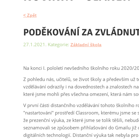
< Zpět
PODĚKOVÁNÍ ZA ZVLÁDNUTÍ 
27.1.2021. Kategorie:
Základní škola
Na konci I. pololetí nevšedního školního roku 2020/2
Z pohledu nás, učitelů, se život školy a především už 
vzdělávání odrazily i na dovednostech a znalostech n
které jsme mohli přes všechna omezení, která nám souč
V první části distančního vzdělávání tohoto školního ro
"nastartování" prostředí Classroom, kterému jsme se s
že prezenční výuka, ze které jsme se tolik těšili, nebu
seznamovali se způsobem přihlašování do Gmailu již od
digitálních technologií. Distanční výuka tak nebyla pro