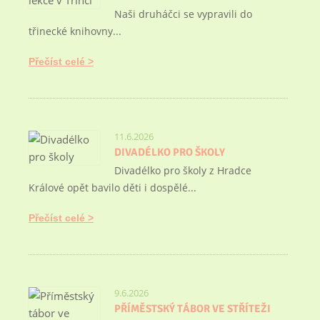
Naši druháčci se vypravili do
třinecké knihovny...
Přečíst celé
11.6.2026
DIVADÉLKO PRO ŠKOLY
Divadélko pro školy z Hradce
Králové opět bavilo děti i dospělé...
Přečíst celé
9.6.2026
PŘÍMĚSTSKÝ TÁBOR VE STŘÍTEŽI