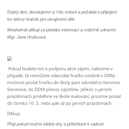
Dobrý den, dovolujeme si Vás oslovit a požádat o připojení
ke sbírce hraček pro ukrajinské děti.
Mnohokrát děkuji za předání informací a srdečně zdravím.
Mgr. Jana Hrubcová
Pokud budete mít o podporu akce zájem, nabízíme v
případě, že nemůžete odevzdat hračku osobně v DDM,
možnost poslat hračku do školy paní sekretářce Veronice
Sierotové, do DDM převoz zajistíme. Jelikož o jarních
prázdninách proběhne ve škole malování, prosíme poslat
do čtvrtku 10. 3. nebo pak až po jarních prázdninách.
Děkuji.
Přeji pokud možno klidné dny a příležitosti k radosti.