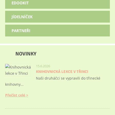
EDOOKIT
JÍDELNÍČEK
PARTNEŘI
NOVINKY
15.6.2026
KNIHOVNICKÁ LEKCE V TŘINCI
Naši druháčci se vypravili do třinecké
knihovny...
Přečíst celé