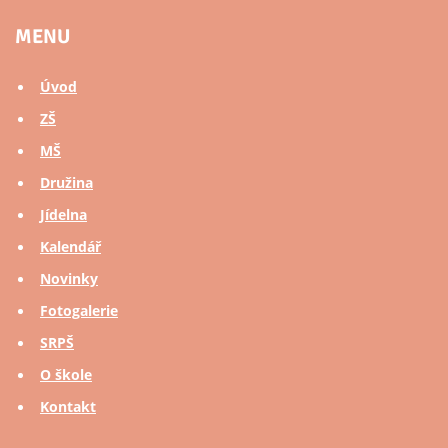
MENU
Úvod
ZŠ
MŠ
Družina
Jídelna
Kalendář
Novinky
Fotogalerie
SRPŠ
O škole
Kontakt