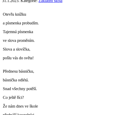
31.1.2023. Kategorie:
Základní škola
Otevřu knížku
a písmenka probudím.
Tajemná písmenka
ve slova proměním.
Slova a slovíčka,
pošlu vás do světa!
Přednesu básničku,
básnička odlétá.
Snad všechny potěší.
Co ještě říci?
Že nám dnes ve škole
přednáší kouzelníci.