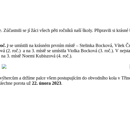
 Zúčastnili se jí žáci všech pěti ročníků naší školy. Připravili si krásn
roč.
)
se umístili na krásném
prvním místě
– Stelinka Bocková, Vítek Č
á (2. roč.) a na 3. místě se umístila Violka Bocková (3. roč.). V nejst
) a na 3. místě Noemi Kubiszová (4. roč.).
výhercům a držíme palce všem postupujícím do obvodního kola v Třinc
slechne porota už
22. února 2023
.