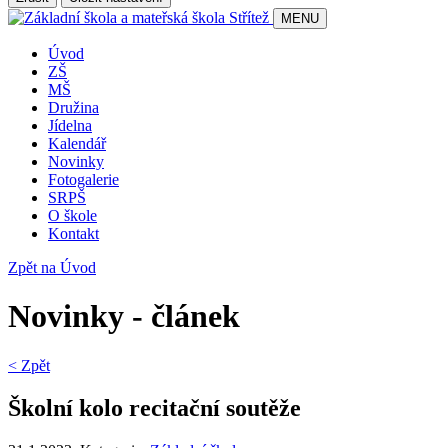
MENU
Úvod
ZŠ
MŠ
Družina
Jídelna
Kalendář
Novinky
Fotogalerie
SRPŠ
O škole
Kontakt
Zpět na Úvod
Novinky - článek
< Zpět
Školní kolo recitační soutěže