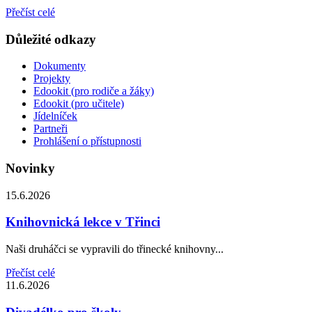
Přečíst celé
Důležité odkazy
Dokumenty
Projekty
Edookit (pro rodiče a žáky)
Edookit (pro učitele)
Jídelníček
Partneři
Prohlášení o přístupnosti
Novinky
15.6.2026
Knihovnická lekce v Třinci
Naši druháčci se vypravili do třinecké knihovny...
Přečíst celé
11.6.2026