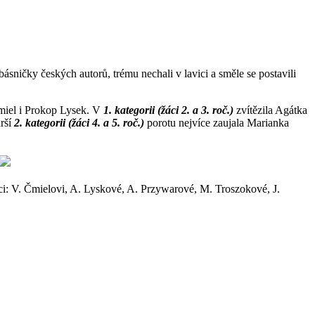
é básničky českých autorů, trému nechali v lavici a směle se postavili
miel i Prokop Lysek. V
1. kategorii (žáci 2. a 3. roč.)
zvítězila Agátka
arší
2. kategorii (žáci 4. a 5. roč.)
porotu nejvíce zaujala Marianka
i: V. Čmielovi, A. Lyskové, A. Przywarové, M. Troszokové, J.