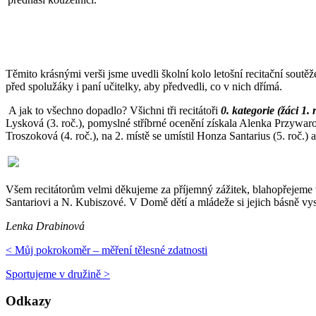
Těmito krásnými verši jsme uvedli školní kolo letošní recitační soutěže.
před spolužáky i paní učitelky, aby předvedli, co v nich dřímá.
A jak to všechno dopadlo? Všichni tři recitátoři
0. kategorie (žáci 1. 
Lysková (3. roč.), pomyslné stříbrné ocenění získala Alenka Przywarov
Troszoková (4. roč.), na 2. místě se umístil Honza Santarius (5. roč.
Všem recitátorům velmi děkujeme za příjemný zážitek, blahopřejeme 
Santariovi a N. Kubiszové. V Domě dětí a mládeže si jejich básně vy
Lenka Drabinová
< Můj pokrokoměr – měření tělesné zdatnosti
Sportujeme v družině >
Odkazy