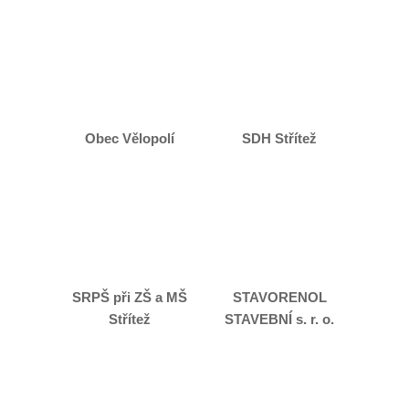
Obec Vělopolí
SDH Střítež
SRPŠ při ZŠ a MŠ
STAVORENOL
Střítež
STAVEBNÍ s. r. o.