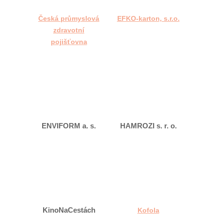
Česká průmyslová
EFKO-karton, s.r.o.
zdravotní
pojišťovna
ENVIFORM a. s.
HAMROZI s. r. o.
KinoNaCestách
Kofola