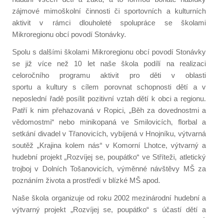
zájmové mimoškolní činnosti či sportovních a kulturních
aktivit v rámci dlouholeté spolupráce se školami
Mikroregionu obcí povodí Stonávky.
Spolu s dalšími
školami
Mikroregionu obcí povodí Stonávky
se již více než 10 let naše škola podílí na realizaci
celoročního programu aktivit pro děti v oblasti
sportu
a
kultury s cílem porovnat schopnosti dětí a v
neposlední řadě posílit pozitivní vztah dětí k obci a regionu.
Patří k nim přehazovaná v
Ropici
,
„Běh za dovednostmi a
vědomostmi“ nebo minikopaná
ve Smilovicích, florbal a
setkání divadel
v Třanovicích, vybíjená v Hnojníku,
výtvarná
soutěž
„Krajina kolem nás“ v Komorní Lhotce,
výtvarný a
hudební projekt
„Rozvíjej se, poupátko“
ve Stříteži, atletický
trojboj
v Dolních Tošanovicích, výměnné návštěvy MŠ za
poznáním života a prostředí
v
blízké MŠ
apod.
Naše škola organizuje od roku 2002 mezinárodní
hudební a
výtvarný projekt „Rozvíjej se, poupátko“ s účastí dětí
a