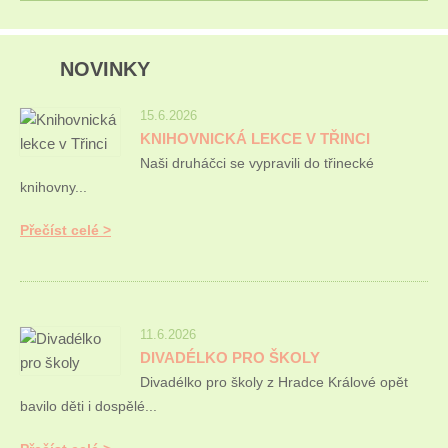
NOVINKY
15.6.2026
KNIHOVNICKÁ LEKCE V TŘINCI
Naši druháčci se vypravili do třinecké
knihovny...
Přečíst celé
11.6.2026
DIVADÉLKO PRO ŠKOLY
Divadélko pro školy z Hradce Králové opět
bavilo děti i dospělé...