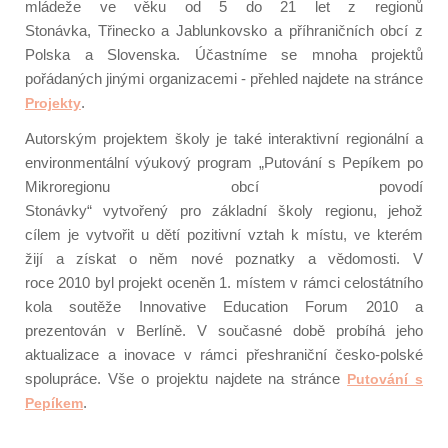
mládeže ve věku od 5 do 21 let z regionů
Stonávka,
Třinecko
a
Jablunkovsko
a příhraničních obcí z
Polska a Slovenska. Účastníme se mnoha projektů
pořádaných jinými organizacemi - přehled najdete na stránce
.
Projekty
Autorským projektem školy je také
interaktivní
regionální a
environmentální
výukový program „Putování s Pepíkem po
Mikroregionu obcí povodí
Stonávky“
vytvořený
pro
základní
školy
regionu,
jehož
cílem
je
vytvořit u dětí pozitivní vztah k místu, ve kterém
žijí
a
získat o něm nové poznatky
a vědomosti
.
V
roce
2010
byl projekt oceněn 1. místem v rámci celostátního
kola soutěže
Innovative
Education
Forum
2010
a
prezentován v Berlíně.
V současné době probíhá jeho
aktualizace a inovace v rámci
přeshraniční
česko-polské
spolupráce. Vše o projektu najdete na stránce
Putování s
.
Pepíkem