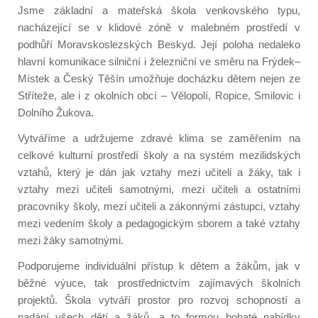
Jsme základní a mateřská škola venkovského typu,
nacházející se v klidové zóně v malebném prostředí v
podhůří Moravskoslezských Beskyd. Její poloha nedaleko
hlavní komunikace silniční i železniční ve směru na
Frýdek
–
Místek
a Český Těšín umožňuje docházku dětem nejen ze
Stříteže, ale i z okolních obcí – Vělopolí, Ropice, Smilovic i
Dolního
Žukova
.
Vytváříme a udržujeme zdravé klima se zaměřením na
celkové kulturní prostředí školy
a na systém mezilidských
vztahů, který je dán jak vztahy mezi učiteli a žáky, tak i
vztahy mezi učiteli samotnými, mezi učiteli a ostatními
pracovníky školy, mezi učiteli a zákonnými zástupci, vztahy
mezi vedením školy a pedagogickým sborem a také vztahy
mezi žáky samotnými.
Podporujeme individuální přístup k dětem a žákům, jak v
běžné výuce, tak prostřednictvím zajím
avých školních
projektů. Škola
vytváří prostor pro rozvoj schopností a
nadání všech dětí a žáků, a to formou bohaté nabídky