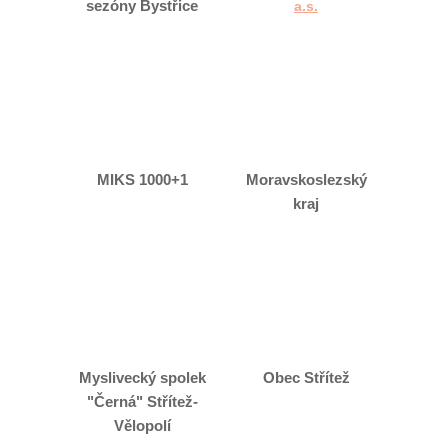
sezóny Bystřice
a.s.
MIKS 1000+1
Moravskoslezský
kraj
Myslivecký spolek
Obec Střítež
"Černá" Střítež-
Vělopolí