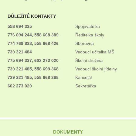
DŮLEŽITÉ KONTAKTY
558 694 335
Spojovatelka
776 694 244, 558 668 389
Ředitelka školy
774 769 838, 558 668 426
Sborovna
739 321 484
Vedoucí učitelka MŠ
775 694 337, 602 273 020
Školní družina
739 321 485, 558 699 368
Vedoucí školní jídelny
739 321 485, 558 668 368
Kancelář
602 273 020
Sekretářka
DOKUMENTY