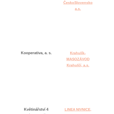
ČeskoSlovensko
a.s.
Kooperativa, a. s.
Krahulík-
MASOZÁVOD
Krahulčí, a.s.
Květinářství 4
LINEA NIVNICE,