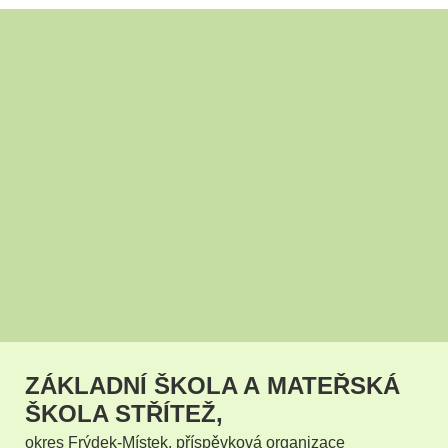
ZÁKLADNÍ ŠKOLA A MATEŘSKÁ
ŠKOLA STŘÍTEŽ,
okres Frýdek-Místek, příspěvková organizace