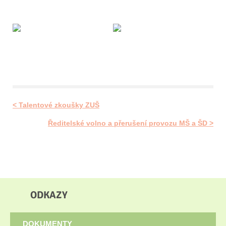
< Talentové zkoušky ZUŠ
Ředitelské volno a přerušení provozu MŠ a ŠD >
ODKAZY
DOKUMENTY