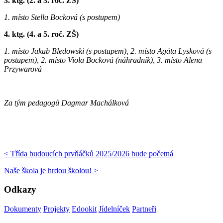
3. ktg. (2. a 3. roč. ZŠ)
1. místo Stella Bocková (s postupem)
4. ktg. (4. a 5. roč. ZŠ)
1. místo Jakub Bledowski (s postupem), 2. místo Agáta Lysková (s
postupem), 2. místo Viola Bocková (náhradník), 3. místo Alena
Przywarová
Za tým pedagogů
Dagmar Machálková
< Třída budoucích prvňáčků 2025/2026 bude početná
Naše škola je hrdou školou! >
Odkazy
Dokumenty
Projekty
Edookit
Jídelníček
Partneři