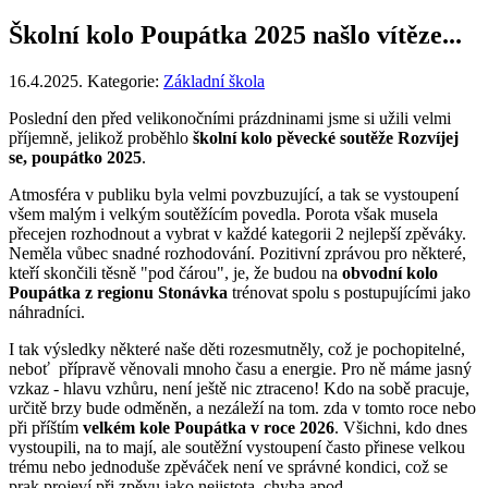
Školní kolo Poupátka 2025 našlo vítěze...
16.4.2025. Kategorie:
Základní škola
Poslední den před velikonočními prázdninami jsme si užili velmi
příjemně, jelikož proběhlo
školní kolo pěvecké soutěže Rozvíjej
se, poupátko 2025
.
Atmosféra v publiku byla velmi povzbuzující, a tak se vystoupení
všem malým i velkým soutěžícím povedla. Porota však musela
přecejen rozhodnout a vybrat v každé kategorii 2 nejlepší zpěváky.
Neměla vůbec snadné rozhodování. Pozitivní zprávou pro některé,
kteří skončili těsně "pod čárou", je, že budou na
obvodní kolo
Poupátka z regionu Stonávka
trénovat spolu s postupujícími jako
náhradníci.
I tak výsledky některé naše děti rozesmutněly, což je pochopitelné,
neboť přípravě věnovali mnoho času a energie. Pro ně máme jasný
vzkaz - hlavu vzhůru, není ještě nic ztraceno! Kdo na sobě pracuje,
určitě brzy bude odměněn, a nezáleží na tom. zda v tomto roce nebo
při příštím
velkém kole Poupátka v roce 2026
. Všichni, kdo dnes
vystoupili, na to mají, ale soutěžní vystoupení často přinese velkou
trému nebo jednoduše zpěváček není ve správné kondici, což se
prak projeví při zpěvu jako nejistota, chyba apod.