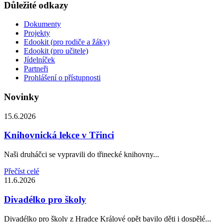
Důležité odkazy
Dokumenty
Projekty
Edookit (pro rodiče a žáky)
Edookit (pro učitele)
Jídelníček
Partneři
Prohlášení o přístupnosti
Novinky
15.6.2026
Knihovnická lekce v Třinci
Naši druháčci se vypravili do třinecké knihovny...
Přečíst celé
11.6.2026
Divadélko pro školy
Divadélko pro školy z Hradce Králové opět bavilo děti i dospělé...