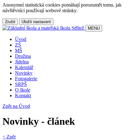
Anonymní statistická cookies pomáhají porozumět tomu, jak
návštěvníci používají webové stránky.
Zrušit
Uložit nastavení
MENU
Úvod
ZŠ
MŠ
Družina
Jídelna
Kalendář
Novinky
Fotogalerie
SRPŠ
O škole
Kontakt
Zpět na Úvod
Novinky - článek
< Zpět