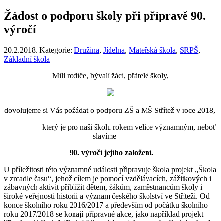
Žádost o podporu školy při přípravě 90.
výročí
20.2.2018. Kategorie:
Družina
,
Jídelna
,
Mateřská škola
,
SRPŠ
,
Základní škola
Milí rodiče, bývalí žáci, přátelé školy,
dovolujeme si Vás požádat o podporu ZŠ a MŠ Střítež v roce 2018,
který je pro naši školu rokem velice významným, neboť
slavíme
90. výročí jejího založení.
U příležitosti této významné události připravuje škola projekt „Škola
v zrcadle času“, jehož cílem je pomocí vzdělávacích, zážitkových i
zábavných aktivit přiblížit dětem, žákům, zaměstnancům školy i
široké veřejnosti historii a význam českého školství ve Stříteži. Od
konce školního roku 2016/2017 a především od počátku školního
roku 2017/2018 se konají přípravné akce, jako například projekt