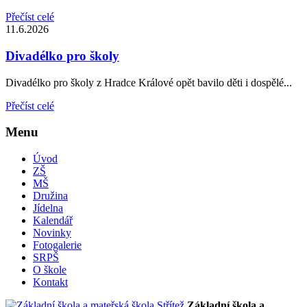
Přečíst celé
11.6.2026
Divadélko pro školy
Divadélko pro školy z Hradce Králové opět bavilo děti i dospělé...
Přečíst celé
Menu
Úvod
ZŠ
MŠ
Družina
Jídelna
Kalendář
Novinky
Fotogalerie
SRPŠ
O škole
Kontakt
Základní škola a