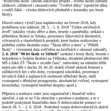
"Rozkvetlá škola" (školní žákovský projekt – tvorba školní zahrady
užitkové, zážitkové i okrasné) nebo "Tvořivé dílny" (společné dílny
s rodiči žáků – výroba dárkových předmětů z keramiky pro hosty
školy).
Hlavní oslavy výročí jsou naplánovány na červen 2018, kdy
proběhnou tyto události: 28. 5. - 1. 6. 2018 "Týden otevřených
dveří" (ukázky výuky dříve a dnes, besedy s pamětníky, setkání s
přátelskou školou ze Srbska, prezentace žákovských literárních,
výtvarných a vlastivědných projektů, které budou realizovány v
průběhu celého školního roku: "Škola dříve a dnes" a "Příběh
školy" – významná data zvěčněna na lavičkách v okrasné zahradě),
2. 6. 2018 "90 let školy ve Stříteži"
(setkání s hosty školy, beseda s
historikem o českém školství na Těšínsku, divadelní představení dětí
MŠ a žáků ZŠ "Škola v zrcadle času", radovánky na místním hřišti
nejen pro děti v duchu 20. let 20. století včetně ukázek řemesel a
zážitkových her z této doby, vystoupení sokolníků, prezentace
bývalých žáků a zajímavých osobností střítežské školy, další
vystoupení s dětskými protagonisty, akrobatické cvičení, vystoupení
kouzelníka, vystoupení hudební skupiny apod.).
Příprava a realizace oslav jsou organizačně i finančně velice
náročné, a tak se na Vás obracíme s prosbou o podporu, a to v
podobě poskytnutí finančního daru či dobrovolnické pomoci ve
dnech 28. 5. – 2. 6. 2018. Podrobný rozpis dobrovolnických aktivit