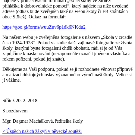
najdete v přihlašovacím formuláři „90 let školy ve Stříteži –
přihláška k dobrovolnické pomoci“, který najdete na níže uvedené
adrese (odkaz bude zveřejněn také na webu školy či FB stránkách
obce Střítež). Odkaz na formulář:
https://goo.gl/forms/wuuZuv6p1dk6NKdu2
Na našem webu je zveřejněna fotogalerie s názvem „Škola v zrcadle
času 1924-1928“. Pokud vlastníte další zajímavé fotografie ze života
školy, kterými byste fotogalerii chtěli obohatit, rádi si je od Vás
zapůjčíme k naskenování (nezapomeňte označit jménem vlastníka a
rokem pořízení, pokud jej znáte).
Děkujeme za Vaši podporu, pokud se ji rozhodnete věnovat přípravě
a realizaci důstojných oslav významného výročí naší školy. Velice si
jí vážíme.
Střítež 20. 2. 2018
S pozdravem
Mgr. Dagmar Machálková, ředitelka školy
< Úspěch našich žákyň v pěvecké soutěži