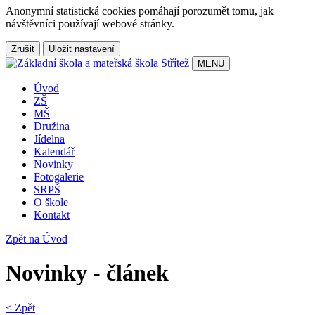
Anonymní statistická cookies pomáhají porozumět tomu, jak
návštěvníci používají webové stránky.
Zrušit
Uložit nastavení
MENU
Úvod
ZŠ
MŠ
Družina
Jídelna
Kalendář
Novinky
Fotogalerie
SRPŠ
O škole
Kontakt
Zpět na Úvod
Novinky - článek
< Zpět