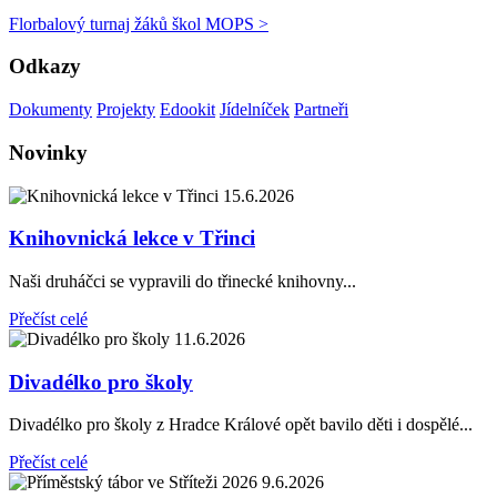
Florbalový turnaj žáků škol MOPS >
Odkazy
Dokumenty
Projekty
Edookit
Jídelníček
Partneři
Novinky
15.6.2026
Knihovnická lekce v Třinci
Naši druháčci se vypravili do třinecké knihovny...
Přečíst celé
11.6.2026
Divadélko pro školy
Divadélko pro školy z Hradce Králové opět bavilo děti i dospělé...
Přečíst celé
9.6.2026