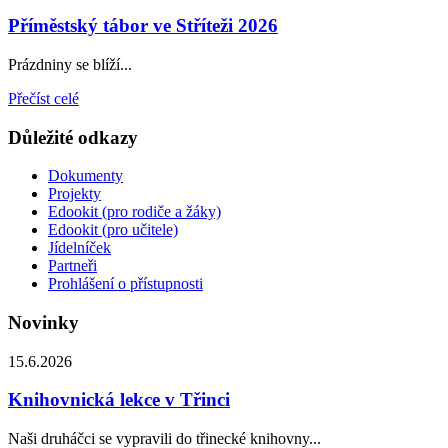
Příměstský tábor ve Stříteži 2026
Prázdniny se blíží...
Přečíst celé
Důležité odkazy
Dokumenty
Projekty
Edookit (pro rodiče a žáky)
Edookit (pro učitele)
Jídelníček
Partneři
Prohlášení o přístupnosti
Novinky
15.6.2026
Knihovnická lekce v Třinci
Naši druháčci se vypravili do třinecké knihovny...