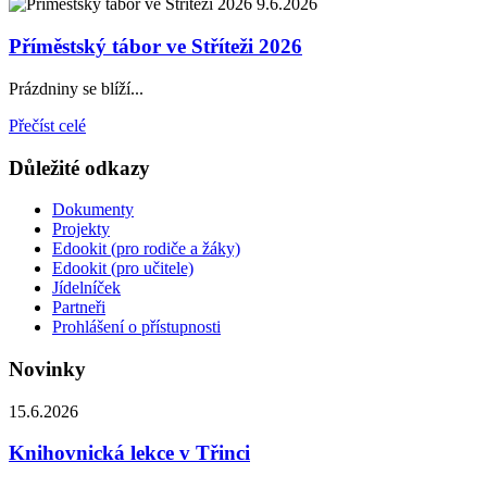
9.6.2026
Příměstský tábor ve Stříteži 2026
Prázdniny se blíží...
Přečíst celé
Důležité odkazy
Dokumenty
Projekty
Edookit (pro rodiče a žáky)
Edookit (pro učitele)
Jídelníček
Partneři
Prohlášení o přístupnosti
Novinky
15.6.2026
Knihovnická lekce v Třinci