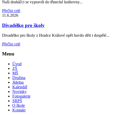
Naši druháčci se vypravili do třinecké knihovny...
Přečíst celé
11.6.2026
Divadélko pro školy
Divadélko pro školy z Hradce Králové opět bavilo děti i dospělé...
Přečíst celé
Menu
Úvod
ZŠ
MŠ
Družina
Jídelna
Kalendář
Novinky
Fotogalerie
SRPŠ
O škole
Kontakt