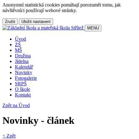
Anonymní statistická cookies pomáhají porozumět tomu, jak
návštěvníci používají webové stránky.
Zrušit
Uložit nastavení
MENU
Úvod
ZŠ
MŠ
Družina
Jídelna
Kalendář
Novinky
Fotogalerie
SRPŠ
O škole
Kontakt
Zpět na Úvod
Novinky - článek
< Zpět