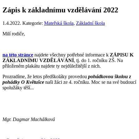
Zápis k základnímu vzdělávání 2022
1.4.2022. Kategorie:
Mateřská škola
,
Základní škola
Milí rodiče,
na této stránce
najdete všechny potřebné informace k
ZÁPISU K
ZÁKLADNÍMU VZDĚLÁVÁNÍ
, tj. do 1. ročníku ZŠ. Na
přiloženém plakátu najdete ty nejdůležitější z nich.
Prozradíme, že letos předškoláky provedou
pohádkovou školou z
pohádky O Květušce
naši žáci ze 4. ročníku. Moc se na své budoucí
spolužáky těší...
Mgr. Dagmar Machálková