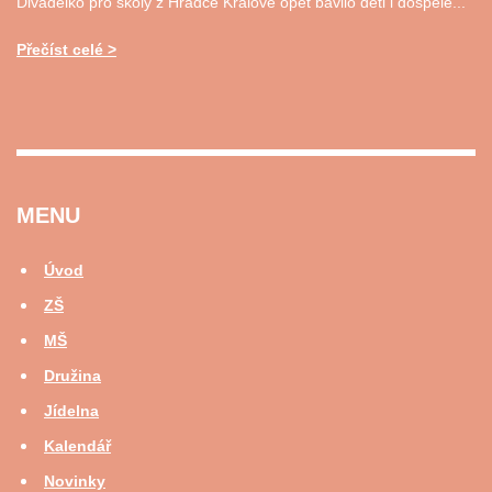
Divadélko pro školy z Hradce Králové opět bavilo děti i dospělé...
Přečíst celé
MENU
Úvod
ZŠ
MŠ
Družina
Jídelna
Kalendář
Novinky