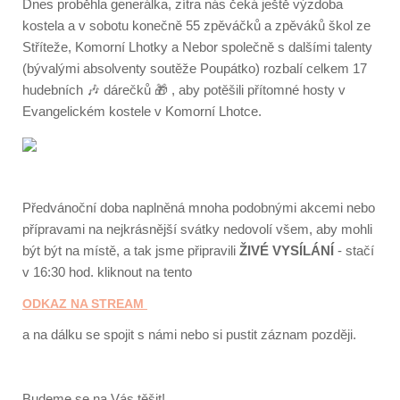
Dnes proběhla generálka, zítra nás čeká ještě výzdoba
kostela a v sobotu konečně 55 zpěváčků a zpěváků škol ze
Stříteže, Komorní Lhotky a Nebor společně s dalšími talenty
(bývalými absolventy soutěže Poupátko) rozbalí celkem 17
hudebních 🎶 dárečků 🎁 , aby potěšili přítomné hosty v
Evangelickém kostele v Komorní Lhotce.
Předvánoční doba naplněná mnoha podobnými akcemi nebo
přípravami na nejkrásnější svátky nedovolí všem, aby mohli
být být na místě, a tak jsme připravili
ŽIVÉ VYSÍLÁNÍ
- stačí
v 16:30 hod. kliknout na tento
ODKAZ NA STREAM
a na dálku se spojit s námi nebo si pustit záznam později.
Budeme se na Vás těšit!