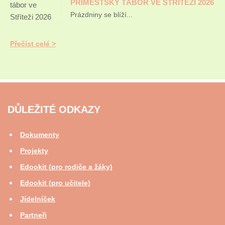
PŘÍMĚSTSKÝ TÁBOR VE STŘÍTEŽI 2026
Prázdniny se blíží...
Přečíst celé
DŮLEŽITÉ ODKAZY
Dokumenty
Projekty
Edookit (pro rodiče a žáky)
Edookit (pro učitele)
Jídelníček
Partneři