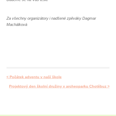
Za všechny organizátory i nadšené zpěváky Dagmar
Machálková
< Počátek adventu v naší škole
Projektový den školní družiny v archeoparku Chotěbuz >