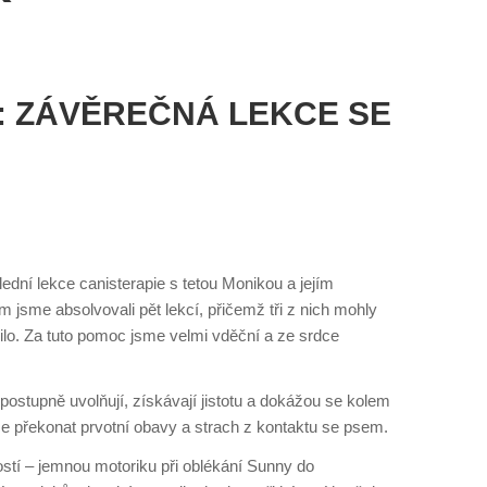
: ZÁVĚREČNÁ LEKCE SE
ední lekce canisterapie s tetou Monikou a jejím
sme absolvovali pět lekcí, přičemž tři z nich mohly
ilo. Za tuto pomoc jsme velmi vděční a ze srdce
 postupně uvolňují, získávají jistotu a dokážou se kolem
 překonat prvotní obavy a strach z kontaktu se psem.
ostí – jemnou motoriku při oblékání Sunny do