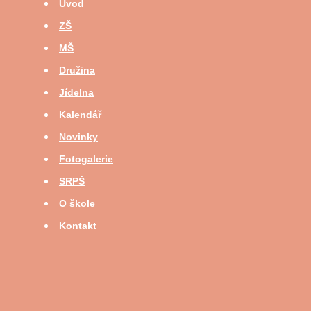
Úvod
ZŠ
MŠ
Družina
Jídelna
Kalendář
Novinky
Fotogalerie
SRPŠ
O škole
Kontakt