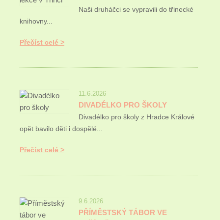
Naši druháčci se vypravili do třinecké
knihovny...
Přečíst celé
11.6.2026
DIVADÉLKO PRO ŠKOLY
Divadélko pro školy z Hradce Králové
opět bavilo děti i dospělé...
Přečíst celé
9.6.2026
PŘÍMĚSTSKÝ TÁBOR VE