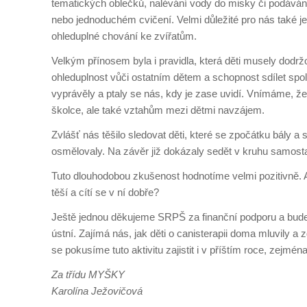
tematických oblečků, nalévání vody do misky či podávání
nebo jednoduchém cvičení. Velmi důležité pro nás také je
ohleduplné chování ke zvířatům.
Velkým přínosem byla i pravidla, která děti musely dodržov
ohleduplnost vůči ostatním dětem a schopnost sdílet sp
vyprávěly a ptaly se nás, kdy je zase uvidí. Vnímáme, že
školce, ale také vztahům mezi dětmi navzájem.
Zvlášť nás těšilo sledovat děti, které se zpočátku bály a
osmělovaly. Na závěr již dokázaly sedět v kruhu samosta
Tuto dlouhodobou zkušenost hodnotíme velmi pozitivně. A 
těší a cítí se v ní dobře?
Ještě jednou děkujeme SRPŠ za finanční podporu a budem
ústní. Zajímá nás, jak děti o canisterapii doma mluvily a
se pokusíme tuto aktivitu zajistit i v příštím roce, zej
Za třídu MYŠKY
Karolína Ježovičová