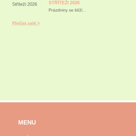
STŘÍTEŽI 2026
Prázdniny se blíží...
Přečíst celé
MENU