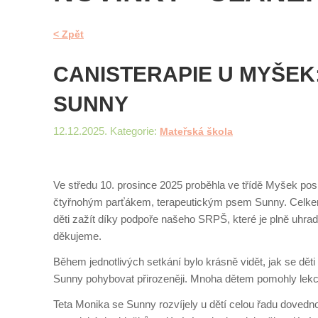
< Zpět
CANISTERAPIE U MYŠEK
SUNNY
12.12.2025. Kategorie:
Mateřská škola
Ve středu 10. prosince 2025 proběhla ve třídě Myšek posl
čtyřnohým parťákem, terapeutickým psem Sunny. Celkem j
děti zažít díky podpoře našeho SRPŠ, které je plně uhrad
děkujeme.
Během jednotlivých setkání bylo krásně vidět, jak se děti
Sunny pohybovat přirozeněji. Mnoha dětem pomohly lekce
Teta Monika se Sunny rozvíjely u dětí celou řadu dovedn