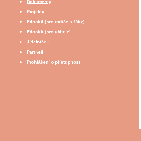
Dokumenty
Projekty
Edookit (pro rodiče a žáky)
Edookit (pro učitele)
Jídelníček
Partneři
Prohlášení o přístupnosti