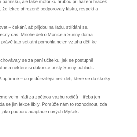
 pamlsků, ale také motoriku hrubou při házení hraček
, že lekce přirozeně podporovaly lásku, respekt a
at – čekání, až přijdou na řadu, střídání se,
olečný čas. Mnohé děti o Monice a Sunny doma
 právě tato setkání pomohla nejen vztahu dětí ke
 schovávaly se za paní učitelku, jak se postupně
tně a některé si dokonce přišly Sunny pohladit.
upřímně – co je důležitější než děti, které se do školky
e velmi rádi za zpětnou vazbu rodičů – třeba jen
 zda se jim lekce líbily. Pomůže nám to rozhodnout, zda
ména jako podporu adaptace nových Myšek.