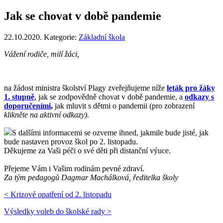
Jak se chovat v době pandemie
22.10.2020. Kategorie:
Základní škola
Vážení rodiče, milí žáci,
na žádost ministra školství Plagy zveřejňujeme níže
leták pro žáky
1. stupně
, jak se zodpovědně chovat v době pandemie, a
odkazy s
doporučeními
,
jak mluvit s dětmi o pandemii (pro zobrazení
klikněte na aktivní odkazy).
S dalšími informacemi se ozveme ihned, jakmile bude jisté, jak
bude nastaven provoz škol po 2. listopadu.
Děkujeme za Vaši péči o své děti při distanční výuce.
Přejeme Vám i Vašim rodinám pevné zdraví.
Za tým pedagogů Dagmar Machálková, ředitelka školy
< Krizové opatření od 2. listopadu
Výsledky voleb do školské rady >