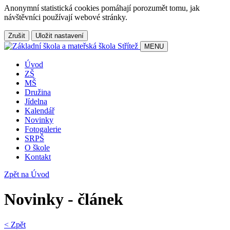
Anonymní statistická cookies pomáhají porozumět tomu, jak
návštěvníci používají webové stránky.
Zrušit
Uložit nastavení
MENU
Úvod
ZŠ
MŠ
Družina
Jídelna
Kalendář
Novinky
Fotogalerie
SRPŠ
O škole
Kontakt
Zpět na Úvod
Novinky - článek
< Zpět