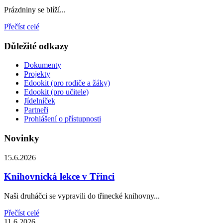
Prázdniny se blíží...
Přečíst celé
Důležité odkazy
Dokumenty
Projekty
Edookit (pro rodiče a žáky)
Edookit (pro učitele)
Jídelníček
Partneři
Prohlášení o přístupnosti
Novinky
15.6.2026
Knihovnická lekce v Třinci
Naši druháčci se vypravili do třinecké knihovny...
Přečíst celé
11.6.2026