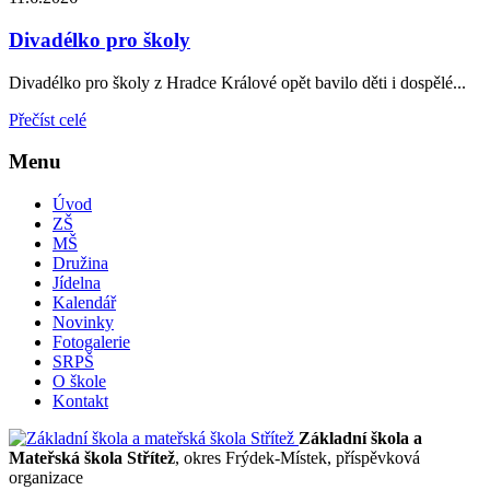
Divadélko pro školy
Divadélko pro školy z Hradce Králové opět bavilo děti i dospělé...
Přečíst celé
Menu
Úvod
ZŠ
MŠ
Družina
Jídelna
Kalendář
Novinky
Fotogalerie
SRPŠ
O škole
Kontakt
Základní škola a
Mateřská škola Střítež
, okres Frýdek-Místek, příspěvková
organizace