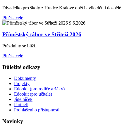
Divadélko pro školy z Hradce Králové opět bavilo děti i dospělé...
Přečíst celé
9.6.2026
Příměstský tábor ve Stříteži 2026
Prázdniny se blíží...
Přečíst celé
Důležité odkazy
Dokumenty
Projekty
Edookit (pro rodiče a žáky)
Edookit (pro učitele)
Jídelníček
Partneři
Prohlášení o přístupnosti
Novinky