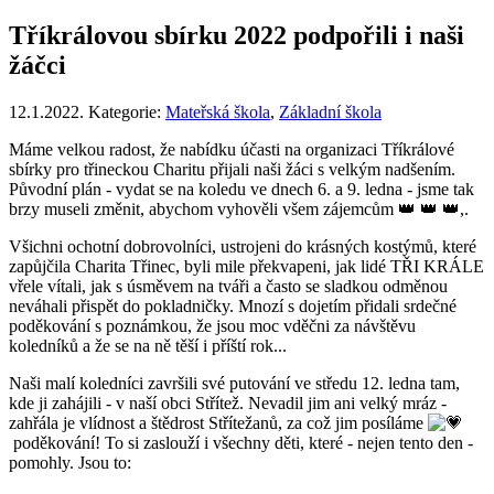
Tříkrálovou sbírku 2022 podpořili i naši
žáčci
12.1.2022. Kategorie:
Mateřská škola
,
Základní škola
Máme velkou radost, že nabídku účasti na organizaci Tříkrálové
sbírky pro třineckou Charitu přijali naši žáci s velkým nadšením.
Původní plán - vydat se na koledu ve dnech 6. a 9. ledna - jsme tak
brzy museli změnit, abychom vyhověli všem zájemcům 👑 👑 👑,.
Všichni ochotní dobrovolníci, ustrojeni do krásných kostýmů, které
zapůjčila Charita Třinec, byli mile překvapeni, jak lidé TŘI KRÁLE
vřele vítali, jak s úsměvem na tváři a často se sladkou odměnou
neváhali přispět do pokladničky. Mnozí s dojetím přidali srdečné
poděkování s poznámkou, že jsou moc vděčni za návštěvu
koledníků a že se na ně těší i příští rok...
Naši malí koledníci završili své putování ve středu 12. ledna tam,
kde ji zahájili - v naší obci Střítež. Nevadil jim ani velký mráz -
zahřála je vlídnost a štědrost Střítežanů, za což jim posíláme
poděkování! To si zaslouží i všechny děti, které - nejen tento den -
pomohly. Jsou to: