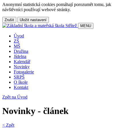
Anonymní statistická cookies pomáhají porozumět tomu, jak
návštěvníci používají webové stránky.
Zrušit
Uložit nastavení
MENU
Úvod
ZŠ
MŠ
Družina
Jídelna
Kalendář
Novinky
Fotogalerie
SRPŠ
O škole
Kontakt
Zpět na Úvod
Novinky - článek
< Zpět