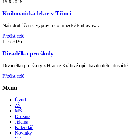
15.6.2026
Knihovnická lekce v Třinci
Naši druháčci se vypravili do třinecké knihovny...
Přečíst celé
11.6.2026
Divadélko pro školy
Divadélko pro školy z Hradce Králové opět bavilo děti i dospělé...
Přečíst celé
Menu
Úvod
ZŠ
MŠ
Družina
Jídelna
Kalendář
Novinky