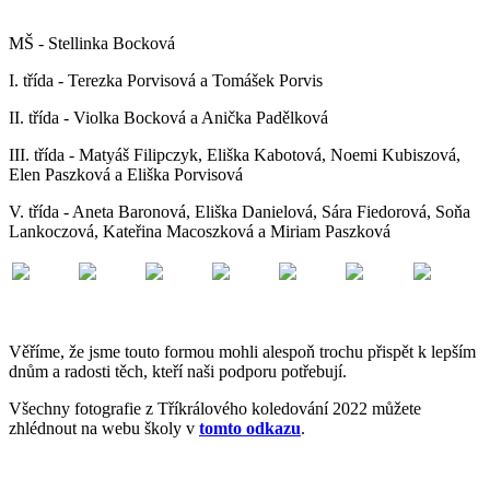
MŠ - Stellinka Bocková
I. třída - Terezka Porvisová a Tomášek Porvis
II. třída - Violka Bocková a Anička Padělková
III. třída - Matyáš Filipczyk, Eliška Kabotová, Noemi Kubiszová,
Elen Paszková a Eliška Porvisová
V. třída - Aneta Baronová, Eliška Danielová, Sára Fiedorová, Soňa
Lankoczová, Kateřina Macoszková a Miriam Paszková
Věříme, že jsme touto formou mohli alespoň trochu přispět k lepším
dnům a radosti těch, kteří naši podporu potřebují.
Všechny fotografie z Tříkrálového koledování 2022 můžete
zhlédnout na webu školy v
tomto odkazu
.