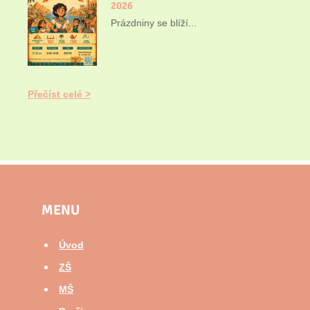
2026
Prázdniny se blíží...
Přečíst celé
MENU
Úvod
ZŠ
MŠ