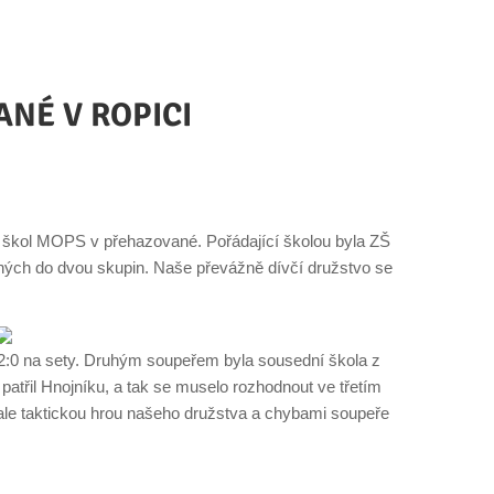
NÉ V ROPICI
naj škol MOPS v přehazované. Pořádající školou byla ZŠ
ených do dvou skupin. Naše převážně dívčí družstvo se
2:0 na sety. Druhým soupeřem byla sousední škola z
patřil Hnojníku, a tak se muselo rozhodnout ve třetím
 ale taktickou hrou našeho družstva a chybami soupeře