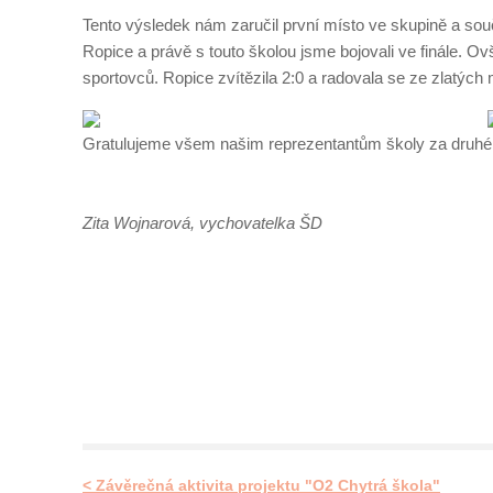
Tento výsledek nám zaručil první místo ve skupině a sou
Ropice a právě s touto školou jsme bojovali ve finále. O
sportovců. Ropice zvítězila 2:0 a radovala se ze zlatých 
Gratulujeme všem našim reprezentantům školy za druhé mí
Zita Wojnarová, vychovatelka ŠD
< Závěrečná aktivita projektu "O2 Chytrá škola"