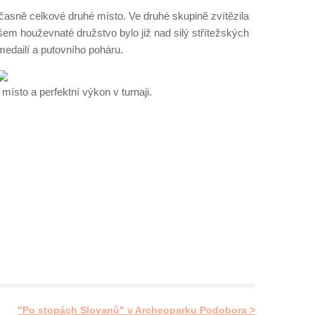
časně celkové druhé místo. Ve druhé skupině zvítězila
všem houževnaté družstvo bylo již nad silý střítežských
medailí a putovního poháru.
sto a perfektní výkon v turnaji.
"Po stopách Slovanů" v Archeoparku Podobora >