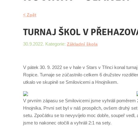
< Zpět
TURNAJ ŠKOL V PŘEHAZOVA
30.9.2022. Kategorie:
Základní škola
V pátek 30. 9. 2022 se v hale v Stars v Třinci konal tur
Ropice. Turnaje se zúčastnilo celkem 6 družstev rozděl
utkalo ve skupině se Smilovicemi a Hnojníkem.
V prvním zápasu se Smilovicemi jsme vyhráli poměrem 
Hnojníka. První set byl v náš prospěch, ovšem druhý set 
setu. Zpočátku se to nevyvíjelo moc dobře, soupeř vedl,
jsme to nakonec otočili a vyhráli 2:1 na sety.