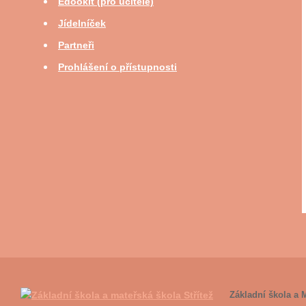
Edookit (pro učitele)
Jídelníček
Partneři
Prohlášení o přístupnosti
Základní škola a M