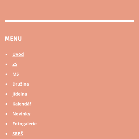
MENU
Úvod
ZŠ
MŠ
Družina
Jídelna
Kalendář
Novinky
Fotogalerie
SRPŠ