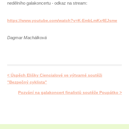
nedělního galakoncertu - odkaz na stream:
https://www.youtube.com/watch?v=K-EmbLmKx4EJsme
Dagmar Machálková
< Úspěch Elišky Ciencialové ve výtvarné soutěži
"Bezpečný cyklista"
Pozvání na galakoncert finalistů soutěže Poupátko >