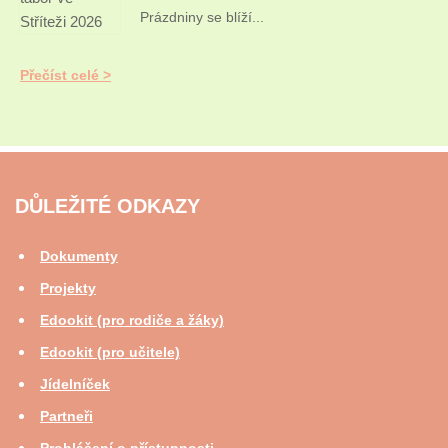
Prázdniny se blíží...
Přečíst celé
DŮLEŽITÉ ODKAZY
Dokumenty
Projekty
Edookit (pro rodiče a žáky)
Edookit (pro učitele)
Jídelníček
Partneři