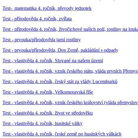
Test- matematika 4. ročník, převody jednotek
Test - přírodověda 4. ročník, zvířata
Test - přírodověda 4. ročník, živočichové našich polí, rostliny na lou
Test - prvouka/přírodověda jarní rostliny
Test - prvouka/přírodověda, Den Země, nakládání s odpady
Test - vlastivěda 4. ročník, Slované na našem území
Test - vlastivěda 4. ročník, vznik českého státu, vláda prvních Přem
Test - vlastivěda 4. ročník, český stát za vlády Lucemburků
Test - vlastivěda 4. ročník, Velkomoravská říše
Test - vlastivěda 4. ročník, vznik českého království (vláda přemyslo
Test - vlastivěda 4. ročník, život ve středověku
Test - vlastivěda 4. ročník, husitské války
Test - vlastivěda 4. ročník, české země po husitských válkách