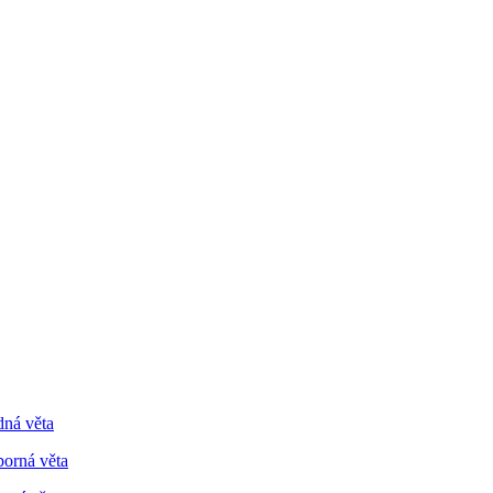
dná věta
porná věta