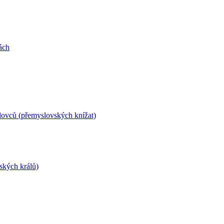
kách
yslovců (přemyslovských knížat)
vských králů)