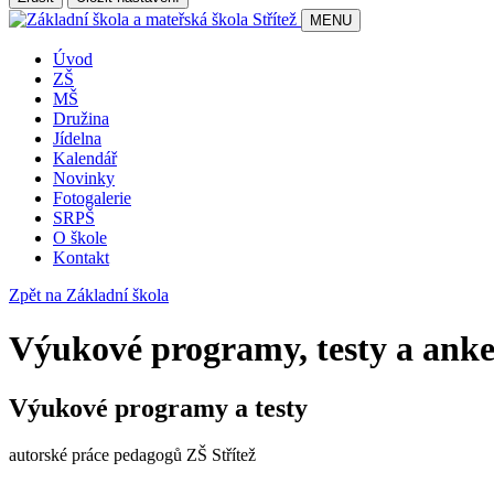
MENU
Úvod
ZŠ
MŠ
Družina
Jídelna
Kalendář
Novinky
Fotogalerie
SRPŠ
O škole
Kontakt
Zpět na Základní škola
Výukové programy, testy a anke
Výukové programy a testy
autorské práce pedagogů ZŠ Střítež