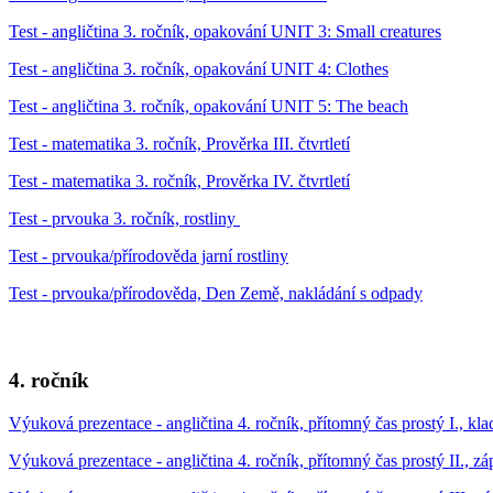
Test - angličtina 3. ročník, opakování UNIT 3: Small creatures
Test - angličtina 3. ročník, opakování UNIT 4: Clothes
Test - angličtina 3. ročník, opakování UNIT 5: The beach
Test - matematika 3. ročník, Prověrka III. čtvrtletí
Test - matematika 3. ročník, Prověrka IV. čtvrtletí
Test - prvouka 3. ročník, rostliny
Test - prvouka/přírodověda jarní rostliny
Test - prvouka/přírodověda, Den Země, nakládání s odpady
4. ročník
Výuková prezentace - angličtina 4. ročník, přítomný čas prostý I., kla
Výuková prezentace - angličtina 4. ročník, přítomný čas prostý II., zá