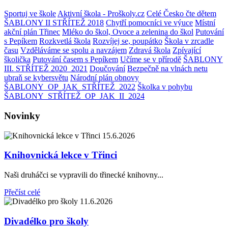
Sportuj ve škole
Aktivní škola - Proškoly.cz
Celé Česko čte dětem
ŠABLONY II STŘÍTEŽ 2018
Chytří pomocníci ve výuce
Místní
akční plán Třinec
Mléko do škol, Ovoce a zelenina do škol
Putování
s Pepíkem
Rozkvetlá škola
Rozvíjej se, poupátko
Škola v zrcadle
času
Vzděláváme se spolu a navzájem
Zdravá škola
Zpívající
školička
Putování časem s Pepíkem
Učíme se v přírodě
ŠABLONY
III. STŘÍTEŽ 2020_2021
Doučování
Bezpečně na vlnách netu
ubraň se kybersvětu
Národní plán obnovy
ŠABLONY_OP_JAK_STŘÍTEŽ_2022
Školka v pohybu
ŠABLONY_STŘÍTEŽ_OP_JAK_II_2024
Novinky
15.6.2026
Knihovnická lekce v Třinci
Naši druháčci se vypravili do třinecké knihovny...
Přečíst celé
11.6.2026
Divadélko pro školy