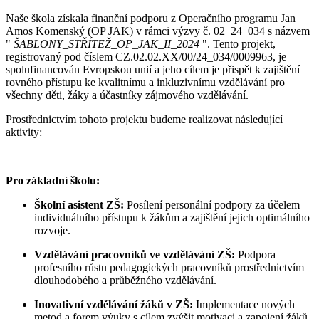
Naše škola získala finanční podporu z Operačního programu Jan
Amos Komenský (OP JAK) v rámci výzvy č. 02_24_034 s názvem
"
ŠABLONY_STŘÍTEŽ_OP_JAK_II_2024
". Tento projekt,
registrovaný pod číslem CZ.02.02.XX/00/24_034/0009963, je
spolufinancován Evropskou unií a jeho cílem je přispět k zajištění
rovného přístupu ke kvalitnímu a inkluzivnímu vzdělávání pro
všechny děti, žáky a účastníky zájmového vzdělávání.
Prostřednictvím tohoto projektu budeme realizovat následující
aktivity:
Pro základní školu:
Školní asistent ZŠ:
Posílení personální podpory za účelem
individuálního přístupu k žákům a zajištění jejich optimálního
rozvoje.
Vzdělávání pracovníků ve vzdělávání ZŠ:
Podpora
profesního růstu pedagogických pracovníků prostřednictvím
dlouhodobého a průběžného vzdělávání.
Inovativní vzdělávání žáků v ZŠ:
Implementace nových
metod a forem výuky s cílem zvýšit motivaci a zapojení žáků