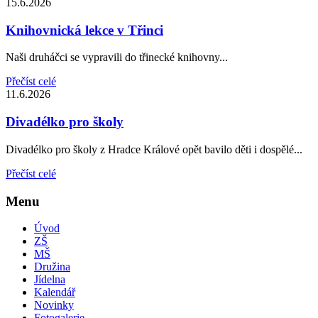
15.6.2026
Knihovnická lekce v Třinci
Naši druháčci se vypravili do třinecké knihovny...
Přečíst celé
11.6.2026
Divadélko pro školy
Divadélko pro školy z Hradce Králové opět bavilo děti i dospělé...
Přečíst celé
Menu
Úvod
ZŠ
MŠ
Družina
Jídelna
Kalendář
Novinky
Fotogalerie