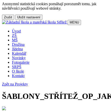
Anonymní statistická cookies pomáhají porozumět tomu, jak
návštěvníci používají webové stránky.
Zrušit
Uložit nastavení
MENU
Úvod
ZŠ
MŠ
Družina
Jídelna
Kalendář
Novinky
Fotogalerie
SRPŠ
O škole
Kontakt
Zpět na Projekty
ŠABLONY_STŘÍTEŽ_OP_JAK_