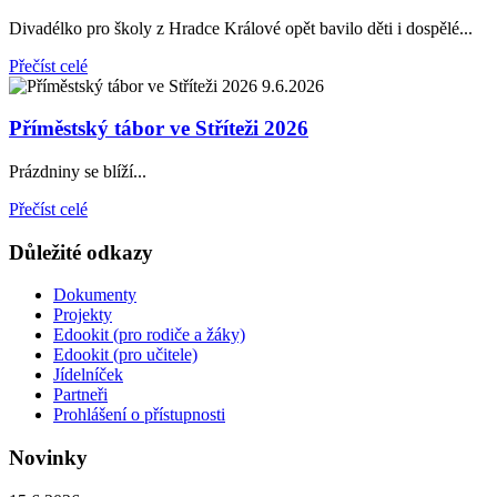
Divadélko pro školy z Hradce Králové opět bavilo děti i dospělé...
Přečíst celé
9.6.2026
Příměstský tábor ve Stříteži 2026
Prázdniny se blíží...
Přečíst celé
Důležité odkazy
Dokumenty
Projekty
Edookit (pro rodiče a žáky)
Edookit (pro učitele)
Jídelníček
Partneři
Prohlášení o přístupnosti
Novinky