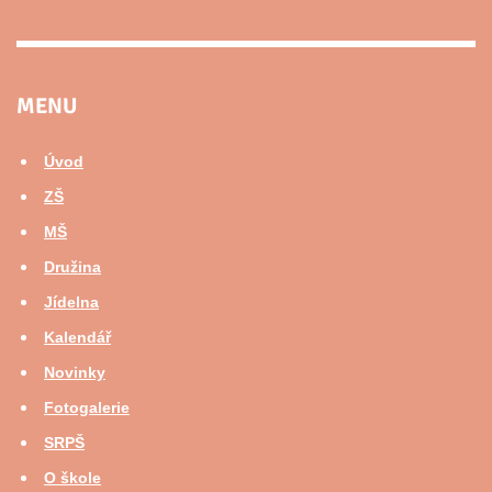
MENU
Úvod
ZŠ
MŠ
Družina
Jídelna
Kalendář
Novinky
Fotogalerie
SRPŠ
O škole