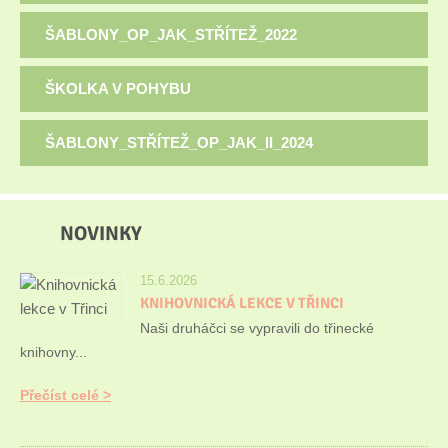
ŠABLONY_OP_JAK_STŘÍTEŽ_2022
ŠKOLKA V POHYBU
ŠABLONY_STŘÍTEŽ_OP_JAK_II_2024
NOVINKY
15.6.2026
KNIHOVNICKÁ LEKCE V TŘINCI
Naši druháčci se vypravili do třinecké
knihovny...
Přečíst celé