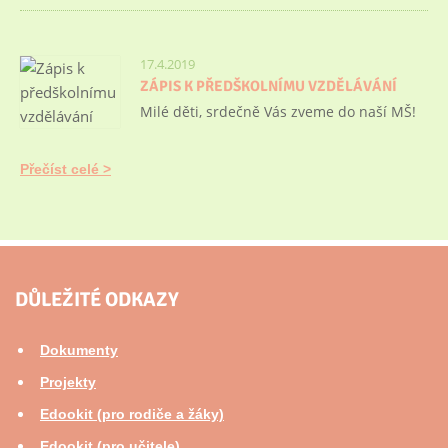
17.4.2019
ZÁPIS K PŘEDŠKOLNÍMU VZDĚLÁVÁNÍ
Milé děti, srdečně Vás zveme do naší MŠ!
Přečíst celé
DŮLEŽITÉ ODKAZY
Dokumenty
Projekty
Edookit (pro rodiče a žáky)
Edookit (pro učitele)