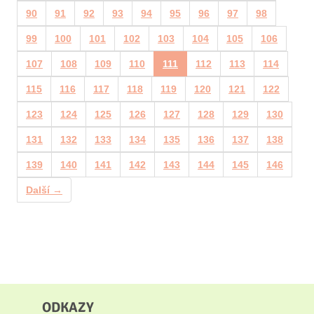
90
91
92
93
94
95
96
97
98
99
100
101
102
103
104
105
106
107
108
109
110
111
112
113
114
115
116
117
118
119
120
121
122
123
124
125
126
127
128
129
130
131
132
133
134
135
136
137
138
139
140
141
142
143
144
145
146
Další →
ODKAZY