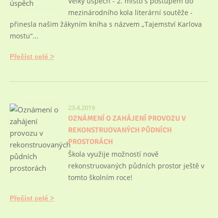
Velký úspěch - 2. místo s postupem do
mezinárodního kola literární soutěže -
přinesla našim žákyním kniha s názvem „Tajemství Karlova
mostu“...
Přečíst celé
23.4.2019
OZNÁMENÍ O ZAHÁJENÍ PROVOZU V
REKONSTRUOVANÝCH PŮDNÍCH
PROSTORÁCH
Škola využije možností nově
rekonstruovaných půdních prostor ještě v
tomto školním roce!
Přečíst celé