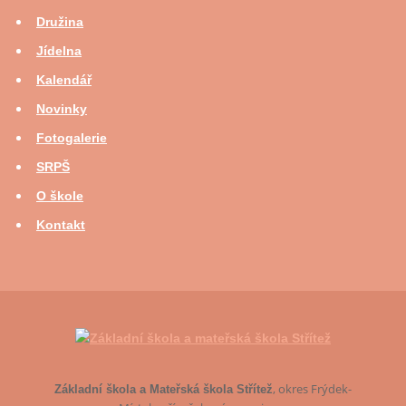
Družina
Jídelna
Kalendář
Novinky
Fotogalerie
SRPŠ
O škole
Kontakt
, okres Frýdek-
Základní škola a Mateřská škola Střítež