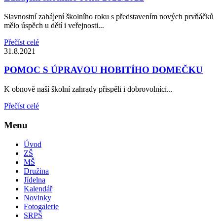
Slavnostní zahájení školního roku s představením nových prvňáčků
mělo úspěch u dětí i veřejnosti...
Přečíst celé
31.8.2021
POMOC S ÚPRAVOU HOBITÍHO DOMEČKU
K obnově naší školní zahrady přispěli i dobrovolníci...
Přečíst celé
Menu
Úvod
ZŠ
MŠ
Družina
Jídelna
Kalendář
Novinky
Fotogalerie
SRPŠ