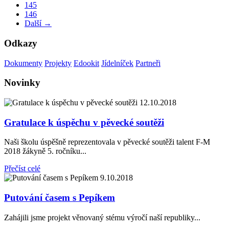
145
146
Další →
Odkazy
Dokumenty
Projekty
Edookit
Jídelníček
Partneři
Novinky
12.10.2018
Gratulace k úspěchu v pěvecké soutěži
Naši školu úspěšně reprezentovala v pěvecké soutěži talent F-M
2018 žákyně 5. ročníku...
Přečíst celé
9.10.2018
Putování časem s Pepíkem
Zahájili jsme projekt věnovaný stému výročí naší republiky...