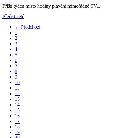
Příští týden místo hodiny plavání mimořádně TV...
Přečíst celé
← Předchozí
1
2
3
4
5
6
7
8
9
10
11
12
13
14
15
16
17
18
19
20