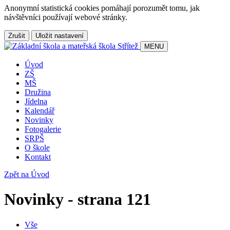
Anonymní statistická cookies pomáhají porozumět tomu, jak
návštěvníci používají webové stránky.
Zrušit
Uložit nastavení
MENU
Úvod
ZŠ
MŠ
Družina
Jídelna
Kalendář
Novinky
Fotogalerie
SRPŠ
O škole
Kontakt
Zpět na Úvod
Novinky - strana 121
Vše