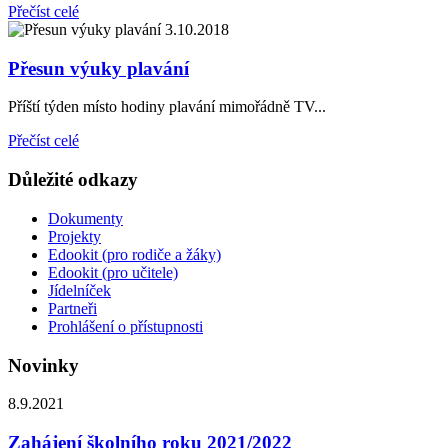
Přečíst celé
3.10.2018
Přesun výuky plavání
Příští týden místo hodiny plavání mimořádně TV...
Přečíst celé
Důležité odkazy
Dokumenty
Projekty
Edookit (pro rodiče a žáky)
Edookit (pro učitele)
Jídelníček
Partneři
Prohlášení o přístupnosti
Novinky
8.9.2021
Zahájení školního roku 2021/2022