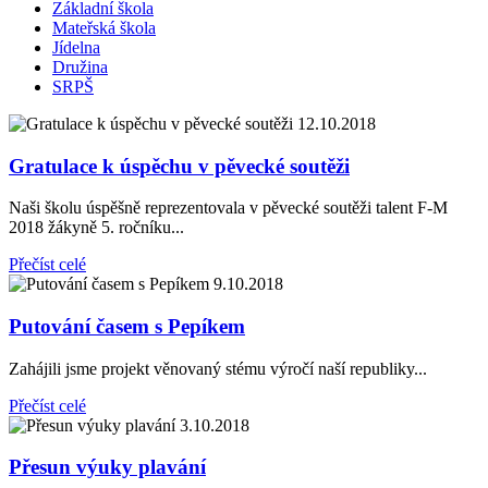
Základní škola
Mateřská škola
Jídelna
Družina
SRPŠ
12.10.2018
Gratulace k úspěchu v pěvecké soutěži
Naši školu úspěšně reprezentovala v pěvecké soutěži talent F-M
2018 žákyně 5. ročníku...
Přečíst celé
9.10.2018
Putování časem s Pepíkem
Zahájili jsme projekt věnovaný stému výročí naší republiky...
Přečíst celé
3.10.2018
Přesun výuky plavání