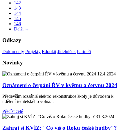
142
143
144
145
146
Další →
Odkazy
Dokumenty
Projekty
Edookit
Jídelníček
Partneři
Novinky
12.4.2024
Oznámení o čerpání ŘV v květnu a červnu 2024
Především rozsáhlá elektro-rekonstrukce školy je důvodem k
udělení ředitelského volna...
Přečíst celé
31.3.2024
Zahraj si KVÍZ: "Co víš o Roku české hudby"?