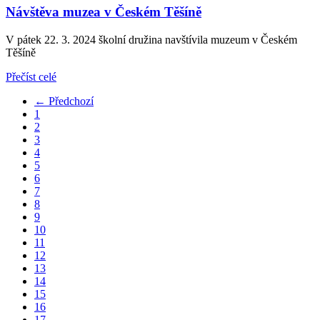
Návštěva muzea v Českém Těšíně
V pátek 22. 3. 2024 školní družina navštívila muzeum v Českém
Těšíně
Přečíst celé
← Předchozí
1
2
3
4
5
6
7
8
9
10
11
12
13
14
15
16
17