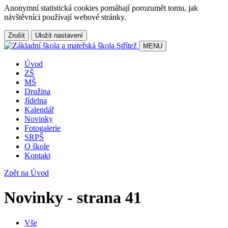
Anonymní statistická cookies pomáhají porozumět tomu, jak
návštěvníci používají webové stránky.
Zrušit
Uložit nastavení
MENU
Úvod
ZŠ
MŠ
Družina
Jídelna
Kalendář
Novinky
Fotogalerie
SRPŠ
O škole
Kontakt
Zpět na Úvod
Novinky - strana 41
Vše