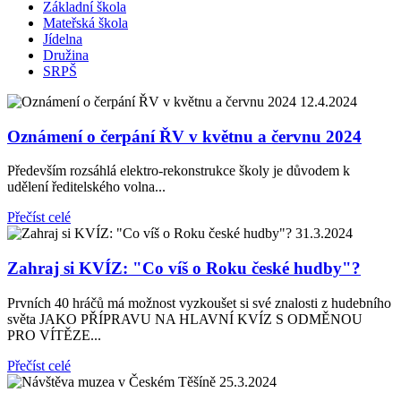
Základní škola
Mateřská škola
Jídelna
Družina
SRPŠ
12.4.2024
Oznámení o čerpání ŘV v květnu a červnu 2024
Především rozsáhlá elektro-rekonstrukce školy je důvodem k
udělení ředitelského volna...
Přečíst celé
31.3.2024
Zahraj si KVÍZ: "Co víš o Roku české hudby"?
Prvních 40 hráčů má možnost vyzkoušet si své znalosti z hudebního
světa JAKO PŘÍPRAVU NA HLAVNÍ KVÍZ S ODMĚNOU
PRO VÍTĚZE...
Přečíst celé
25.3.2024