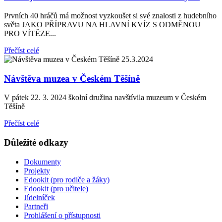
Prvních 40 hráčů má možnost vyzkoušet si své znalosti z hudebního
světa JAKO PŘÍPRAVU NA HLAVNÍ KVÍZ S ODMĚNOU
PRO VÍTĚZE...
Přečíst celé
25.3.2024
Návštěva muzea v Českém Těšíně
V pátek 22. 3. 2024 školní družina navštívila muzeum v Českém
Těšíně
Přečíst celé
Důležité odkazy
Dokumenty
Projekty
Edookit (pro rodiče a žáky)
Edookit (pro učitele)
Jídelníček
Partneři
Prohlášení o přístupnosti