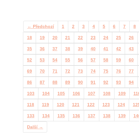
← Předchozí
1
2
3
4
5
6
7
8
18
19
20
21
22
23
24
25
26
35
36
37
38
39
40
41
42
43
52
53
54
55
56
57
58
59
60
69
70
71
72
73
74
75
76
77
86
87
88
89
90
91
92
93
94
103
104
105
106
107
108
109
11
118
119
120
121
122
123
124
12
133
134
135
136
137
138
139
14
Další →