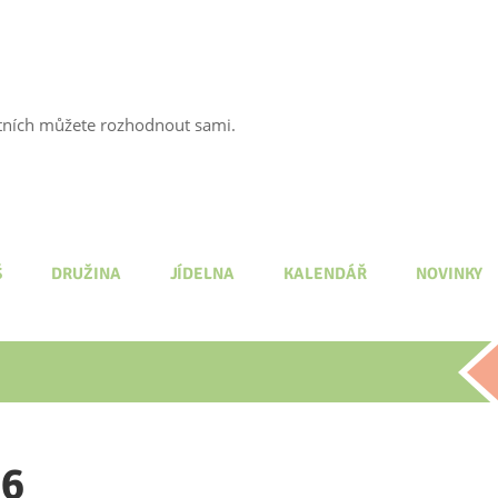
tatních můžete rozhodnout sami.
Š
DRUŽINA
JÍDELNA
KALENDÁŘ
NOVINKY
96