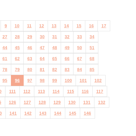
9
10
11
12
13
14
15
16
17
27
28
29
30
31
32
33
34
44
45
46
47
48
49
50
51
61
62
63
64
65
66
67
68
78
79
80
81
82
83
84
85
95
96
97
98
99
100
101
102
0
111
112
113
114
115
116
117
5
126
127
128
129
130
131
132
0
141
142
143
144
145
146