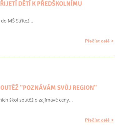
ŘIJETÍ DĚTÍ K PŘEDŠKOLNÍMU
do MŠ Střítež...
Přečíst celé
SOUTĚŽ "POZNÁVÁM SVŮJ REGION"
ích škol soutěž o zajímavé ceny...
Přečíst celé