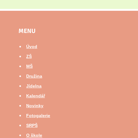
MENU
Úvod
ZŠ
MŠ
Družina
Jídelna
Kalendář
Novinky
Fotogalerie
SRPŠ
O škole