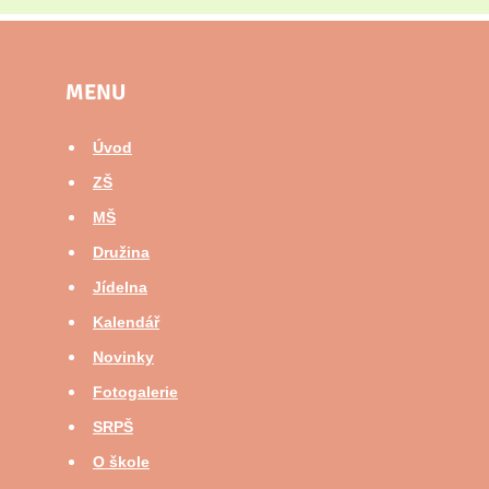
MENU
Úvod
ZŠ
MŠ
Družina
Jídelna
Kalendář
Novinky
Fotogalerie
SRPŠ
O škole