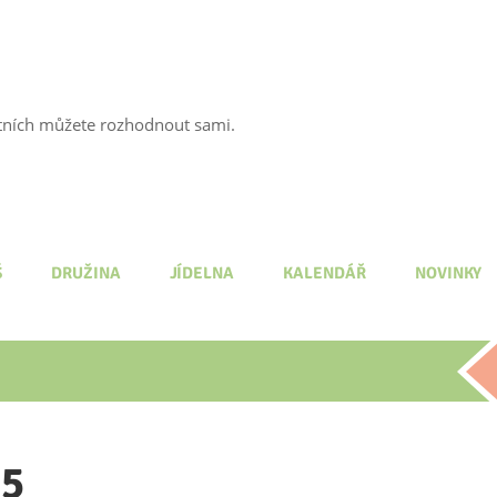
tatních můžete rozhodnout sami.
Š
DRUŽINA
JÍDELNA
KALENDÁŘ
NOVINKY
55