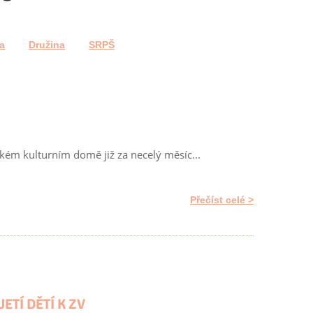
a
Družina
SRPŠ
kém kulturním domě již za necelý měsíc...
Přečíst celé
ETÍ DĚTÍ K ZV