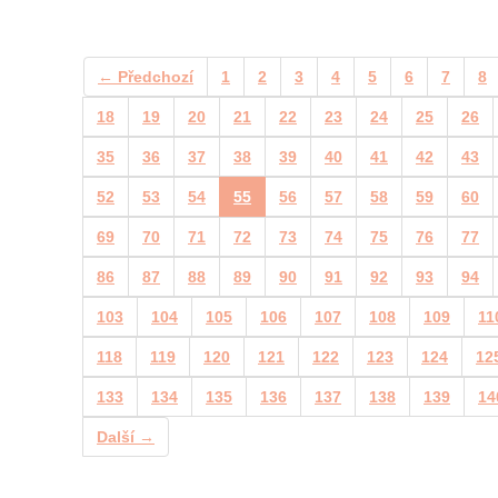
← Předchozí
1
2
3
4
5
6
7
8
18
19
20
21
22
23
24
25
26
35
36
37
38
39
40
41
42
43
52
53
54
55
56
57
58
59
60
69
70
71
72
73
74
75
76
77
86
87
88
89
90
91
92
93
94
103
104
105
106
107
108
109
11
118
119
120
121
122
123
124
12
133
134
135
136
137
138
139
14
Další →