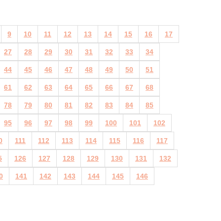
9
10
11
12
13
14
15
16
17
27
28
29
30
31
32
33
34
44
45
46
47
48
49
50
51
61
62
63
64
65
66
67
68
78
79
80
81
82
83
84
85
95
96
97
98
99
100
101
102
0
111
112
113
114
115
116
117
5
126
127
128
129
130
131
132
0
141
142
143
144
145
146