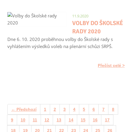
11.9.2020
VOLBY DO ŠKOLSKÉ
RADY 2020
Dne 6. 10. 2020 proběhnou volby do Školské rady s
vyhlášením výsledků voleb na plenární schůzi SRPŠ.
Přečíst celé
← Předchozí
1
2
3
4
5
6
7
8
9
10
11
12
13
14
15
16
17
18
19
20
21
22
23
24
25
26