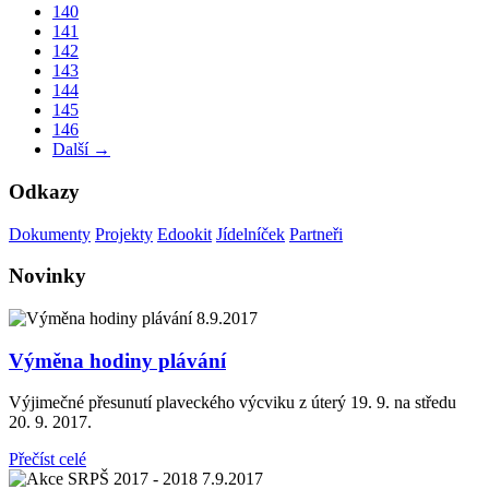
140
141
142
143
144
145
146
Další →
Odkazy
Dokumenty
Projekty
Edookit
Jídelníček
Partneři
Novinky
8.9.2017
Výměna hodiny plávání
Výjimečné přesunutí plaveckého výcviku z úterý 19. 9. na středu
20. 9. 2017.
Přečíst celé
7.9.2017