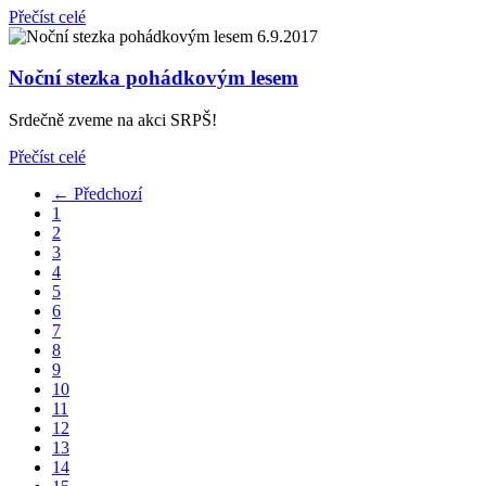
Přečíst celé
6.9.2017
Noční stezka pohádkovým lesem
Srdečně zveme na akci SRPŠ!
Přečíst celé
← Předchozí
1
2
3
4
5
6
7
8
9
10
11
12
13
14