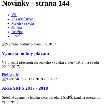
Novinky - strana 144
Vše
Základní škola
Mateřská škola
Jídelna
Družina
SRPŠ
8.9.2017
Výměna hodiny plávání
Výjimečné přesunutí plaveckého výcviku z úterý 19. 9. na středu
20. 9. 2017.
Přečíst celé
7.9.2017
Akce SRPŠ 2017 - 2018
Srdečně zveme na letošní akce pořádané SRPŠ. (změna programu
vyhrazena)...