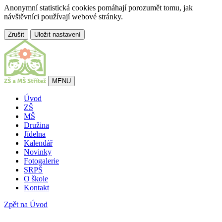
Anonymní statistická cookies pomáhají porozumět tomu, jak
návštěvníci používají webové stránky.
Zrušit
Uložit nastavení
MENU
Úvod
ZŠ
MŠ
Družina
Jídelna
Kalendář
Novinky
Fotogalerie
SRPŠ
O škole
Kontakt
Zpět na Úvod