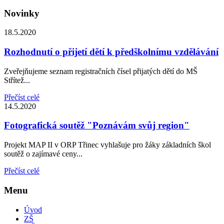
Novinky
18.5.2020
Rozhodnutí o přijetí dětí k předškolnímu vzdělávání
Zveřejňujeme seznam registračních čísel přijatých dětí do MŠ
Střítež...
Přečíst celé
14.5.2020
Fotografická soutěž "Poznávám svůj region"
Projekt MAP II v ORP Třinec vyhlašuje pro žáky základních škol
soutěž o zajímavé ceny...
Přečíst celé
Menu
Úvod
ZŠ