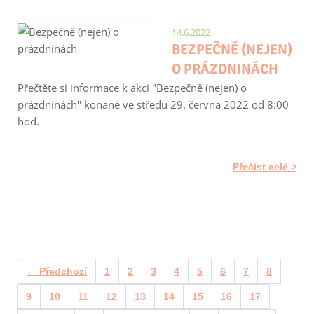
14.6.2022
BEZPEČNĚ (NEJEN)
O PRÁZDNINÁCH
Přečtěte si informace k akci "Bezpečně (nejen) o
prázdninách" konané ve středu 29. června 2022 od 8:00
hod.
Přečíst celé
← Předchozí
1
2
3
4
5
6
7
8
9
10
11
12
13
14
15
16
17