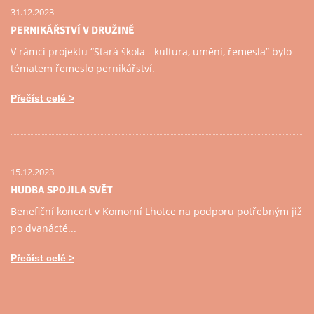
31.12.2023
PERNIKÁŘSTVÍ V DRUŽINĚ
V rámci projektu “Stará škola - kultura, umění, řemesla” bylo
tématem řemeslo pernikářství.
Přečíst celé
15.12.2023
HUDBA SPOJILA SVĚT
Benefiční koncert v Komorní Lhotce na podporu potřebným již
po dvanácté...
Přečíst celé