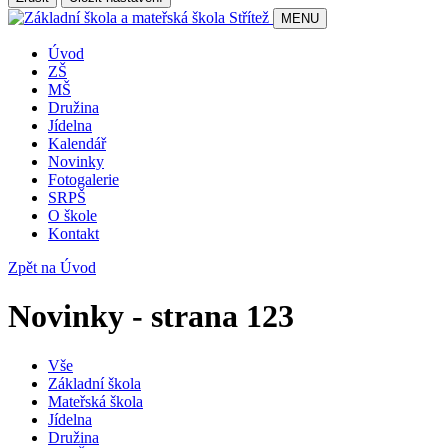
MENU
Úvod
ZŠ
MŠ
Družina
Jídelna
Kalendář
Novinky
Fotogalerie
SRPŠ
O škole
Kontakt
Zpět na Úvod
Novinky - strana 123
Vše
Základní škola
Mateřská škola
Jídelna
Družina