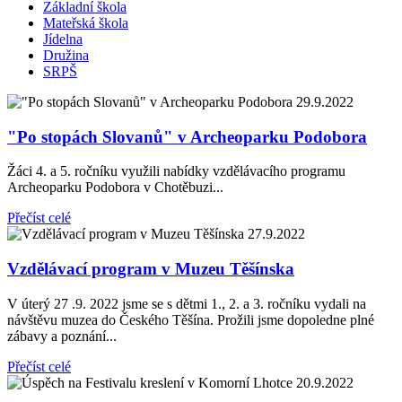
Základní škola
Mateřská škola
Jídelna
Družina
SRPŠ
29.9.2022
"Po stopách Slovanů" v Archeoparku Podobora
Žáci 4. a 5. ročníku využili nabídky vzdělávacího programu
Archeoparku Podobora v Chotěbuzi...
Přečíst celé
27.9.2022
Vzdělávací program v Muzeu Těšínska
V úterý 27 .9. 2022 jsme se s dětmi 1., 2. a 3. ročníku vydali na
návštěvu muzea do Českého Těšína. Prožili jsme dopoledne plné
zábavy a poznání...
Přečíst celé
20.9.2022