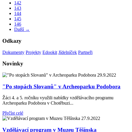
142
143
144
145
146
Další →
Odkazy
Dokumenty
Projekty
Edookit
Jídelníček
Partneři
Novinky
29.9.2022
"Po stopách Slovanů" v Archeoparku Podobora
Žáci 4. a 5. ročníku využili nabídky vzdělávacího programu
Archeoparku Podobora v Chotěbuzi...
Přečíst celé
27.9.2022
Vzdělávací program v Muzeu Těšínska