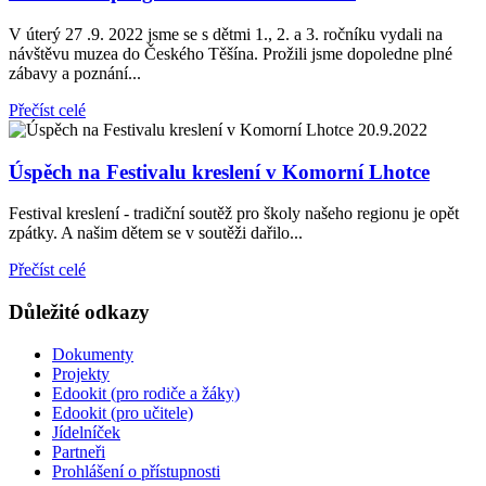
V úterý 27 .9. 2022 jsme se s dětmi 1., 2. a 3. ročníku vydali na
návštěvu muzea do Českého Těšína. Prožili jsme dopoledne plné
zábavy a poznání...
Přečíst celé
20.9.2022
Úspěch na Festivalu kreslení v Komorní Lhotce
Festival kreslení - tradiční soutěž pro školy našeho regionu je opět
zpátky. A našim dětem se v soutěži dařilo...
Přečíst celé
Důležité odkazy
Dokumenty
Projekty
Edookit (pro rodiče a žáky)
Edookit (pro učitele)
Jídelníček
Partneři
Prohlášení o přístupnosti