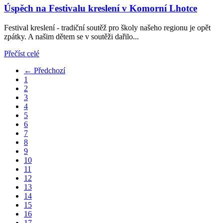
Úspěch na Festivalu kreslení v Komorní Lhotce
Festival kreslení - tradiční soutěž pro školy našeho regionu je opět
zpátky. A našim dětem se v soutěži dařilo...
Přečíst celé
← Předchozí
1
2
3
4
5
6
7
8
9
10
11
12
13
14
15
16
17