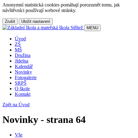
Anonymní statistická cookies pomáhají porozumět tomu, jak
návštěvníci používají webové stránky.
Zrušit
Uložit nastavení
MENU
Úvod
ZŠ
MŠ
Družina
Jídelna
Kalendář
Novinky
Fotogalerie
SRPŠ
O škole
Kontakt
Zpět na Úvod
Novinky - strana 64
Vše