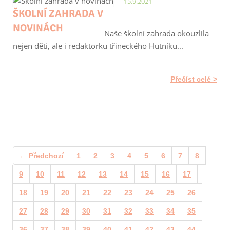
15.9.2021
ŠKOLNÍ ZAHRADA V
NOVINÁCH
Naše školní zahrada okouzlila
nejen děti, ale i redaktorku třineckého Hutníku...
Přečíst celé
← Předchozí
1
2
3
4
5
6
7
8
9
10
11
12
13
14
15
16
17
18
19
20
21
22
23
24
25
26
27
28
29
30
31
32
33
34
35
36
37
38
39
40
41
42
43
44