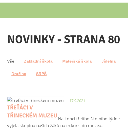
NOVINKY - STRANA 80
Vše
Základní škola
Mateřská škola
Jídelna
Družina
SRPŠ
17.9.2021
TŘEŤÁCI V
TŘINECKÉM MUZEU
Na konci třetího školního týdne
vyjela skupina našich žáků na exkurzi do muzea...