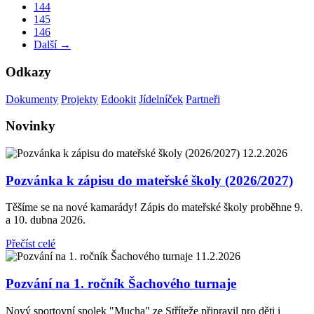
144
145
146
Další →
Odkazy
Dokumenty
Projekty
Edookit
Jídelníček
Partneři
Novinky
12.2.2026
Pozvánka k zápisu do mateřské školy (2026/2027)
Těšíme se na nové kamarády! Zápis do mateřské školy proběhne 9.
a 10. dubna 2026.
Přečíst celé
11.2.2026
Pozvání na 1. ročník Šachového turnaje
Nový sportovní spolek "Mucha" ze Stříteže připravil pro děti i