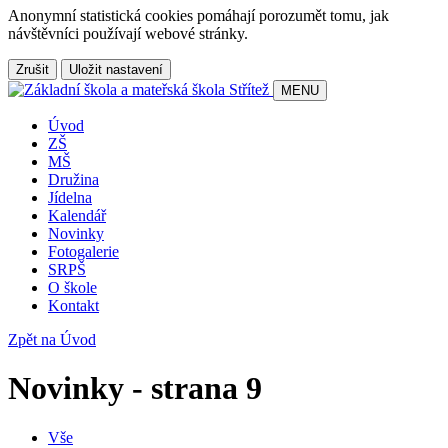
Anonymní statistická cookies pomáhají porozumět tomu, jak
návštěvníci používají webové stránky.
Zrušit
Uložit nastavení
MENU
Úvod
ZŠ
MŠ
Družina
Jídelna
Kalendář
Novinky
Fotogalerie
SRPŠ
O škole
Kontakt
Zpět na Úvod
Novinky - strana 9
Vše