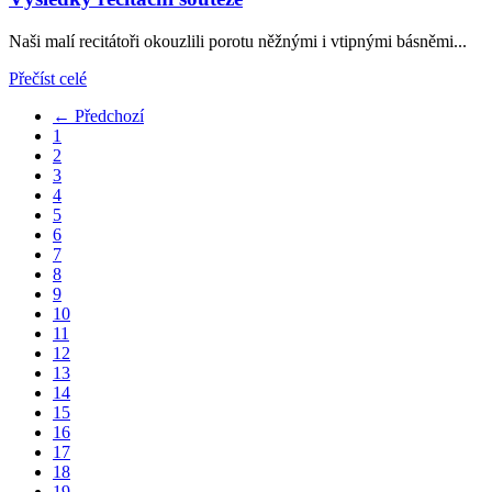
Naši malí recitátoři okouzlili porotu něžnými i vtipnými básněmi...
Přečíst celé
← Předchozí
1
2
3
4
5
6
7
8
9
10
11
12
13
14
15
16
17
18
19