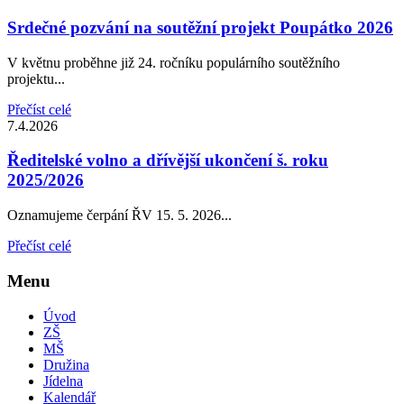
Srdečné pozvání na soutěžní projekt Poupátko 2026
V květnu proběhne již 24. ročníku populárního soutěžního
projektu...
Přečíst celé
7.4.2026
Ředitelské volno a dřívější ukončení š. roku
2025/2026
Oznamujeme čerpání ŘV 15. 5. 2026...
Přečíst celé
Menu
Úvod
ZŠ
MŠ
Družina
Jídelna
Kalendář