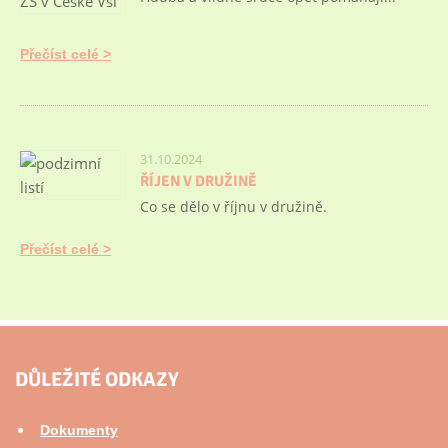
Přečíst celé
31.10.2024
ŘÍJEN V DRUŽINĚ
Co se dělo v říjnu v družině.
Přečíst celé
DŮLEŽITÉ ODKAZY
Dokumenty