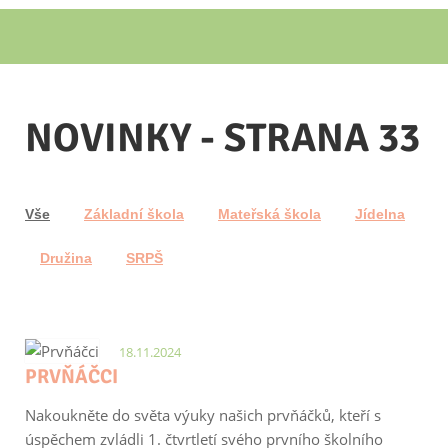
NOVINKY - STRANA 33
Vše
Základní škola
Mateřská škola
Jídelna
Družina
SRPŠ
18.11.2024
PRVŇÁČCI
Nakoukněte do světa výuky našich prvňáčků, kteří s
úspěchem zvládli 1. čtvrtletí svého prvního školního