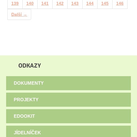
139
140
141
142
143
144
145
146
Další →
ODKAZY
DOKUMENTY
PROJEKTY
EDOOKIT
JÍDELNÍČEK