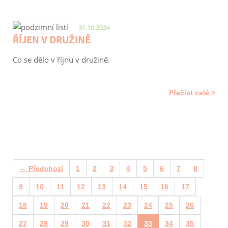
31.10.2024
ŘÍJEN V DRUŽINĚ
Co se dělo v říjnu v družině.
Přečíst celé
← Předchozí
1
2
3
4
5
6
7
8
9
10
11
12
13
14
15
16
17
18
19
20
21
22
23
24
25
26
27
28
29
30
31
32
33
34
35