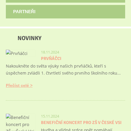
PARTNEŘI
NOVINKY
18.11.2024
PRVŇÁČCI
Nakoukněte do světa výuky našich prvňáčků, kteří s
úspěchem zvládli 1. čtvrtletí svého prvního školního roku...
Přečíst celé
15.11.2024
BENEFIČNÍ KONCERT PRO ZŠ V ČESKÉ VSI
Hudba a vlídné srdce opět pomáhají...