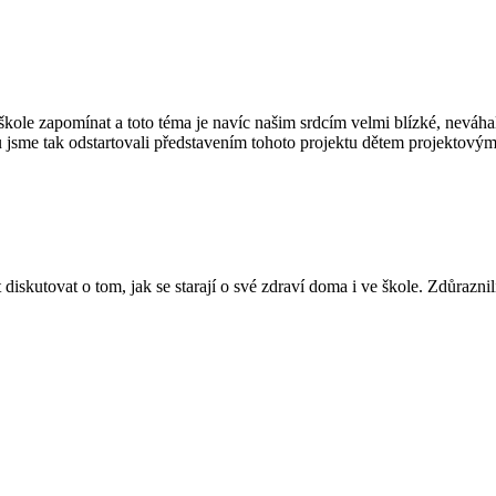
í škole zapomínat a toto téma je navíc našim srdcím velmi blízké, neváh
 jsme tak odstartovali představením tohoto projektu dětem projektovým
 diskutovat o tom, jak se starají o své zdraví doma i ve škole. Zdůrazn