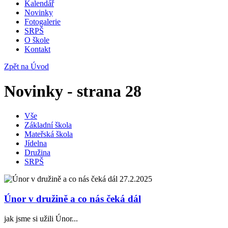
Kalendář
Novinky
Fotogalerie
SRPŠ
O škole
Kontakt
Zpět na Úvod
Novinky - strana 28
Vše
Základní škola
Mateřská škola
Jídelna
Družina
SRPŠ
27.2.2025
Únor v družině a co nás čeká dál
jak jsme si užili Únor...