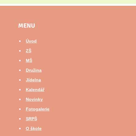
MENU
Úvod
ZŠ
MŠ
Družina
Jídelna
Kalendář
Novinky
Fotogalerie
SRPŠ
O škole