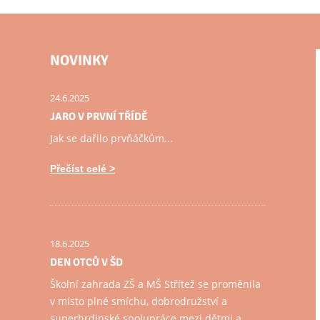
NOVINKY
24.6.2025
JARO V PRVNÍ TŘÍDĚ
Jak se dařilo prvňáčkům...
Přečíst celé
18.6.2025
DEN OTCŮ V ŠD
Školní zahrada ZŠ a MŠ Střítež se proměnila
v místo plné smíchu, dobrodružství a
superhrdinské spolupráce mezi dětmi a