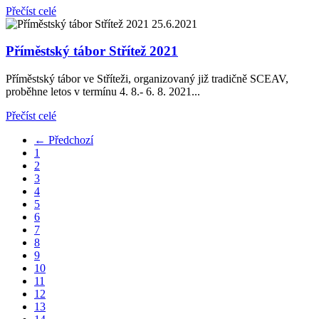
Přečíst celé
25.6.2021
Příměstský tábor Střítež 2021
Příměstský tábor ve Stříteži, organizovaný již tradičně SCEAV,
proběhne letos v termínu 4. 8.- 6. 8. 2021...
Přečíst celé
← Předchozí
1
2
3
4
5
6
7
8
9
10
11
12
13