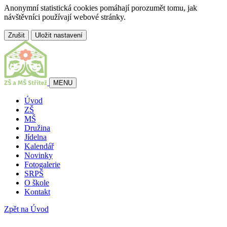
Anonymní statistická cookies pomáhají porozumět tomu, jak
návštěvníci používají webové stránky.
Zrušit
Uložit nastavení
MENU
Úvod
ZŠ
MŠ
Družina
Jídelna
Kalendář
Novinky
Fotogalerie
SRPŠ
O škole
Kontakt
Zpět na Úvod