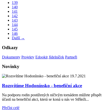
139
140
141
142
143
144
145
146
Další →
Odkazy
Dokumenty
Projekty
Edookit
Jídelníček
Partneři
Novinky
19.7.2021
Rozsvítíme Hodonínsko - benefiční akce
Na podporu rodin postižených ničivým tornádem můžete přispět
účastí na benefiční akci, která se koná u nás ve Stříteži...
Přečíst celé